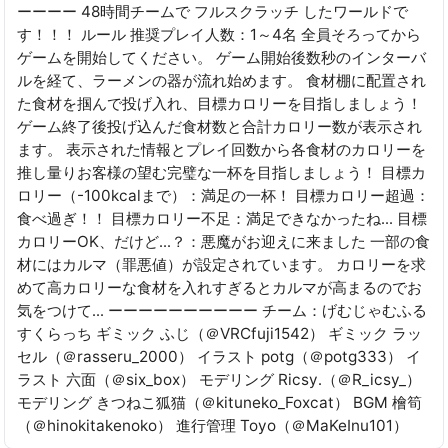
ーーーー 48時間チームで フルスクラッチ したワールドで
す！！！ ルール 推奨プレイ人数：1～4名 全員そろってから
ゲームを開始してください。 ゲーム開始後数秒のインターバ
ルを経て、ラーメンの器が流れ始めます。 食材棚に配置され
た食材を掴んで投げ入れ、目標カロリーを目指しましょう！
ゲーム終了後投げ込んだ食材数と合計カロリー数が表示され
ます。 表示された情報とプレイ回数から各食材のカロリーを
推し量りお客様の望む完璧な一杯を目指しましょう！ 目標カ
ロリー（-100kcalまで）：満足の一杯！ 目標カロリー超過：
食べ過ぎ！！ 目標カロリー不足：満足できなかったね․․․ 目標
カロリーOK、だけど․․․？：悪魔がお迎えに来ました 一部の食
材にはカルマ（罪悪値）が設定されています。 カロリーを求
めて高カロリーな食材を入れすぎるとカルマが高まるのでお
気をつけて․․․ ーーーーーーーーーー チーム：げむじゃむふる
すくらっち ギミック ふじ（＠VRCfuji1542） ギミック ラッ
セル（＠rasseru_2000） イラスト potg（＠potg333） イ
ラスト 六面（＠six_box） モデリング Ricsy․（＠R_icsy_）
モデリング きつねこ狐猫（＠kituneko_Foxcat） BGM 檜筍
（＠hinokitakenoko） 進行管理 Toyo（＠MaKeInu101）