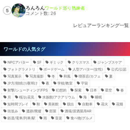
ろんろん
ワールド巡り熟練者
5
コメント数: 26
レビュアーランキング一覧
ワールドの人気タグ
NPCアバター
SF
ギミック
クリスマス
ジャンプスケア
フォトグラメトリ
ボードゲーム
人型アバター(女性)
公式/公認
写真展示
写真撮影
冬
和風
喫茶店/カフェ
夏
夕方/朝焼け/夜明け
夜
学校/教室
宇宙
射撃/シューティング/FPS
幻想的
探索
日本
星空
春
月
桜/お花見
水族館/アクアリウム
海
睡眠
短時間プレイ
秋
美術館
脱出
自動車
花火
花畑
街並み
遺跡/廃墟
部屋
酒場/居酒屋/BAR
鉄道/電車/列車/駅
雨
音楽
食べ物/グルメ