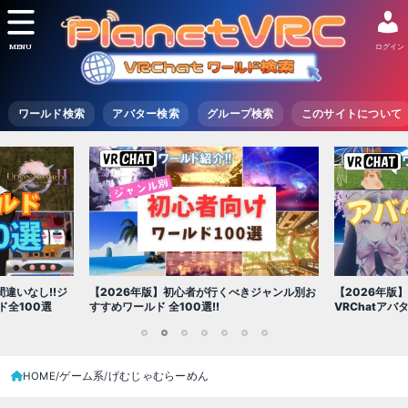
MENU
ログイン
ワールド検索
アバター検索
グループ検索
このサイトについて
【2026年版
きジャンル別お
【2026年版】初心者必見!!無料で使える
世界を味わえ
VRChatアバター（アバターワールド紹介）
1
2
3
4
5
6
7
HOME
ゲーム系
げむじゃむらーめん