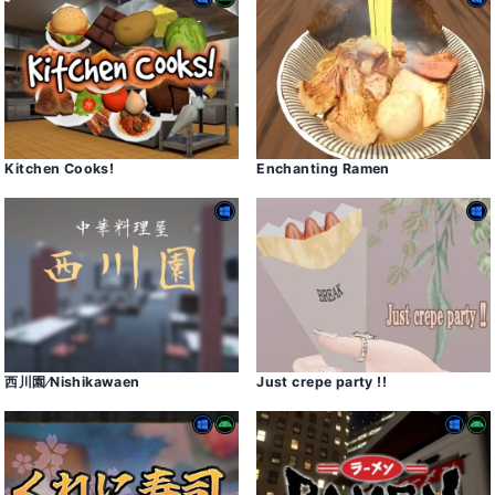
Kitchen Cooksǃ
Enchanting Ramen
西川園⁄Nishikawaen
Just crepe party ǃǃ