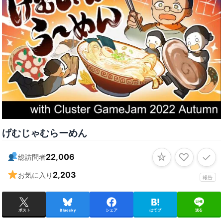
げむじゃむらーめん
☆
♡
✓
22,006
総訪問者
2,203
お気に入り
報告
ポスト
Bluesky
シェア
はてブ
送る