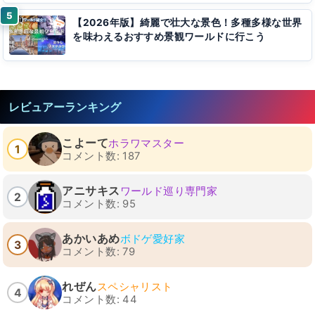
【2026年版】綺麗で壮大な景色！多種多様な世界
を味わえるおすすめ景観ワールドに行こう
レビュアーランキング
こよーて
ホラワマスター
1
コメント数: 187
アニサキス
ワールド巡り専門家
2
コメント数: 95
あかいあめ
ボドゲ愛好家
3
コメント数: 79
れぜん
スペシャリスト
4
コメント数: 44