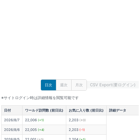
CSV Export(要ログイン)
日次
週次
月次
※サイトログイン時は詳細情報を閲覧可能です
日付
ワールド訪問数 (前日比)
お気に入り数 (前日比)
詳細データ
2026/8/7
22,006
2,203
(+1)
(±0)
2026/8/6
22,005
2,203
(+4)
(-1)
2026/8/5
22,001
2,204
(±0)
(+1)