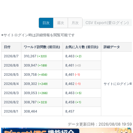
CSV Export(要ログイン)
日次
週次
月次
※サイトログイン時は詳細情報を閲覧可能です
日付
ワールド訪問数 (前日比)
お気に入り数 (前日比)
詳細データ
2026/8/7
310,267
8,463
(+320)
(+2)
2026/8/6
309,947
8,461
(+189)
(±0)
2026/8/5
309,758
8,461
(+456)
(-1)
2026/8/4
309,302
8,462
サイトにログイン
(+249)
(-1)
2026/8/3
309,053
8,463
(+266)
(+5)
2026/8/2
308,787
8,458
(+323)
(+1)
2026/8/1
308,464
8,457
データ更新日時：2026/08/08 19:59