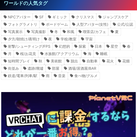
ワールドの人気タグ
NPCアバター
SF
ギミック
クリスマス
ジャンプスケア
フォトグラメトリ
ボードゲーム
人型アバター(女性)
公式/公認
写真展示
写真撮影
冬
和風
喫茶店/カフェ
夏
夕方/朝焼け/夜明け
夜
学校/教室
宇宙
射撃/シューティング/FPS
幻想的
探索
日本
星空
春
月
桜/お花見
水族館/アクアリウム
海
睡眠
短時間プレイ
秋
美術館
脱出
自動車
花火
花畑
街並み
遺跡/廃墟
部屋
酒場/居酒屋/BAR
鉄道/電車/列車/駅
雨
音楽
食べ物/グルメ