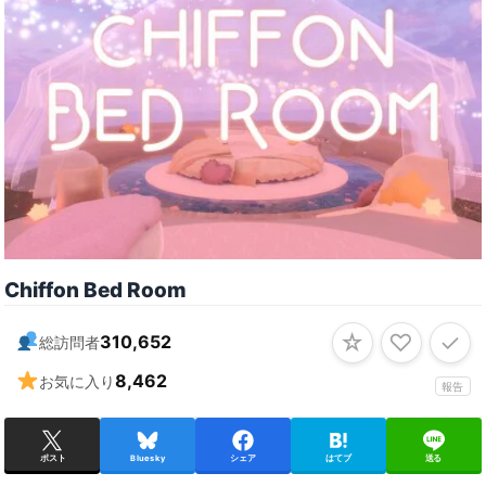
Chiffon Bed Room
☆
♡
✓
310,652
総訪問者
8,462
お気に入り
報告
ポスト
Bluesky
シェア
はてブ
送る