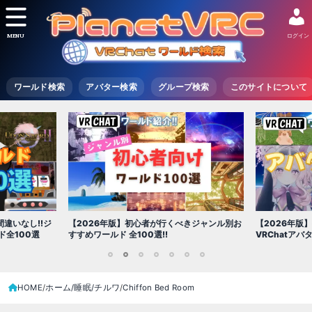
MENU
ログイン
ワールド検索
アバター検索
グループ検索
このサイトについて
【2026年版
きジャンル別お
【2026年版】初心者必見!!無料で使える
世界を味わえ
VRChatアバター（アバターワールド紹介）
1
2
3
4
5
6
7
HOME
ホーム/睡眠/チルワ
Chiffon Bed Room