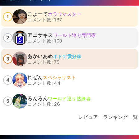
こよーて
ホラワマスター
1
コメント数: 187
アニサキス
ワールド巡り専門家
2
コメント数: 100
あかいあめ
ボドゲ愛好家
3
コメント数: 79
れぜん
スペシャリスト
4
コメント数: 44
ろんろん
ワールド巡り熟練者
5
コメント数: 26
レビュアーランキング一覧