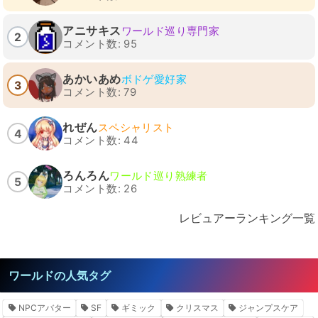
アニサキス
ワールド巡り専門家
2
コメント数: 95
あかいあめ
ボドゲ愛好家
3
コメント数: 79
れぜん
スペシャリスト
4
コメント数: 44
ろんろん
ワールド巡り熟練者
5
コメント数: 26
レビュアーランキング一覧
ワールドの人気タグ
NPCアバター
SF
ギミック
クリスマス
ジャンプスケア