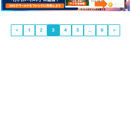
＜
1
2
3
4
5
…
9
＞