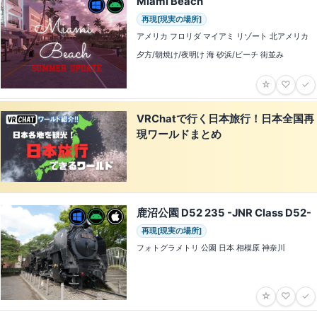
Miami Beach
再現[現実の場所]
アメリカ フロリダ マイアミ リゾート 北アメリカ
夕方/朝焼け/夜明け 海 砂浜/ビーチ 街並み
☆
♡
✓
VRChatで行く日本旅行！日本全国再
現ワールドまとめ
鹿沼公園 D52 235 -JNR Class D52-
再現[現実の場所]
フォトグラメトリ 公園 日本 相模原 神奈川
☆
♡
✓