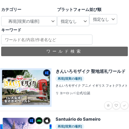
カテゴリー
プラットフォーム
並び順
キーワード
ワールド検索
きんいろモザイク 聖地巡礼ワールド
再現[現実の場所]
きんいろモザイク アニメ イギリス フォトグラメト
リ ヨーロッパ 公式/公認
☆
♡
✓
Santuário do Sameiro
再現[現実の場所]