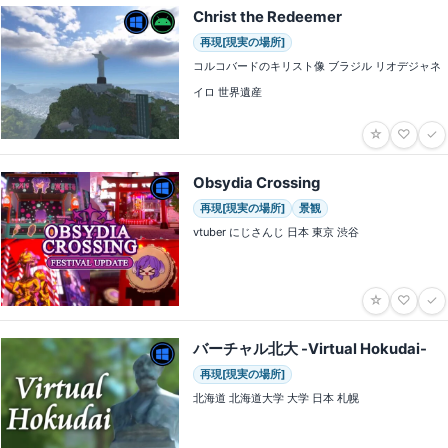
Christ the Redeemer
再現[現実の場所]
コルコバードのキリスト像 ブラジル リオデジャネ
イロ 世界遺産
☆
♡
✓
Obsydia Crossing
再現[現実の場所]
景観
vtuber にじさんじ 日本 東京 渋谷
☆
♡
✓
バーチャル北大 -Virtual Hokudai-
再現[現実の場所]
北海道 北海道大学 大学 日本 札幌