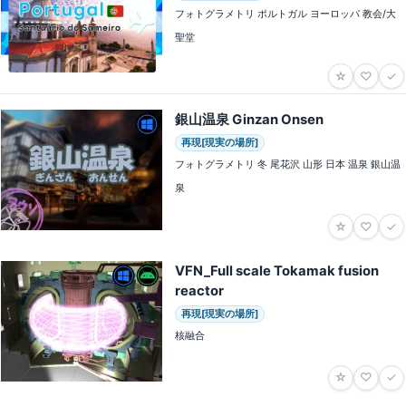
フォトグラメトリ ポルトガル ヨーロッパ 教会/大
聖堂
☆
♡
✓
銀山温泉 Ginzan Onsen
再現[現実の場所]
フォトグラメトリ 冬 尾花沢 山形 日本 温泉 銀山温
泉
☆
♡
✓
VFN_Full scale Tokamak fusion
reactor
再現[現実の場所]
核融合
☆
♡
✓