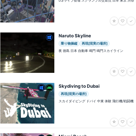
DJ/ライブ会場 スクランブル交差点 日本 東京 渋谷
☆
♡
✓
Naruto Skyline
乗り物操縦
再現[現実の場所]
夜 徳島 日本 自動車 鳴門 鳴門スカイライン
☆
♡
✓
Skydiving to Dubai
再現[現実の場所]
スカイダイビング ドバイ 中東 体験 飛行機/戦闘機
☆
♡
✓