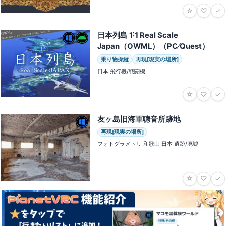
☆
♡
✓
日本列島 1˸1 Real Scale
Japan（OWML）（PC⁄Quest）
乗り物操縦
再現[現実の場所]
日本 飛行機/戦闘機
☆
♡
✓
友ヶ島旧海軍聴音所跡地
再現[現実の場所]
フォトグラメトリ 和歌山 日本 遺跡/廃墟
☆
♡
✓