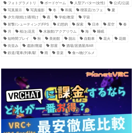
フォトグラメトリ
ボードゲーム
人型アバター(女性)
公式/公認
写真展示
写真撮影
冬
和風
喫茶店/カフェ
夏
夕方/朝焼け/夜明け
夜
学校/教室
宇宙
射撃/シューティング/FPS
幻想的
探索
日本
星空
春
月
桜/お花見
水族館/アクアリウム
海
睡眠
短時間プレイ
秋
美術館
脱出
自動車
花火
花畑
街並み
遺跡/廃墟
部屋
酒場/居酒屋/BAR
鉄道/電車/列車/駅
雨
音楽
食べ物/グルメ