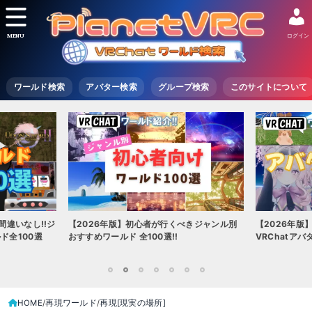
MENU
ログイン
ワールド検索
アバター検索
グループ検索
このサイトについて
【2026年版
べきジャンル別
【2026年版】初心者必見!!無料で使える
な世界を味わ
VRChatアバター（アバターワールド紹介）
こう
1
2
3
4
5
6
7
HOME
再現ワールド
再現[現実の場所]