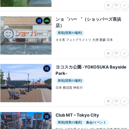
☆
♡
✓
ンョ゛ハー ゛（ショッパーズ長浜
店）
再現[現実の場所]
ネタ系 フォトグラメトリ 大洲 愛媛 日本
☆
♡
✓
ヨコスカ公園 -YOKOSUKA Bayside
Park-
再現[現実の場所]
日本 横須賀 神奈川
☆
♡
✓
Club MT – Tokyo City
再現[現実の場所]
集会/イベント