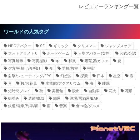
レビュアーランキング一覧
ワールドの人気タグ
NPCアバター
SF
ギミック
クリスマス
ジャンプスケア
フォトグラメトリ
ボードゲーム
人型アバター(女性)
公式/公認
写真展示
写真撮影
冬
和風
喫茶店/カフェ
夏
夕方/朝焼け/夜明け
夜
学校/教室
宇宙
射撃/シューティング/FPS
幻想的
探索
日本
星空
春
月
桜/お花見
水族館/アクアリウム
海
睡眠
短時間プレイ
秋
美術館
脱出
自動車
花火
花畑
街並み
遺跡/廃墟
部屋
酒場/居酒屋/BAR
鉄道/電車/列車/駅
雨
音楽
食べ物/グルメ