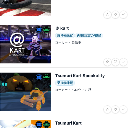
☆
♡
✓
＠ kart
乗り物操縦
再現[現実の場所]
ゴーカート 自動車
☆
♡
✓
Tsumuri Kart Spookality
乗り物操縦
ゴーカート ハロウィン 秋
☆
♡
✓
Tsumuri Kart