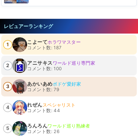
レビュアーランキング
こよーて
ホラワマスター
1
コメント数: 187
アニサキス
ワールド巡り専門家
2
コメント数: 100
あかいあめ
ボドゲ愛好家
3
コメント数: 79
れぜん
スペシャリスト
4
コメント数: 44
ろんろん
ワールド巡り熟練者
5
コメント数: 26