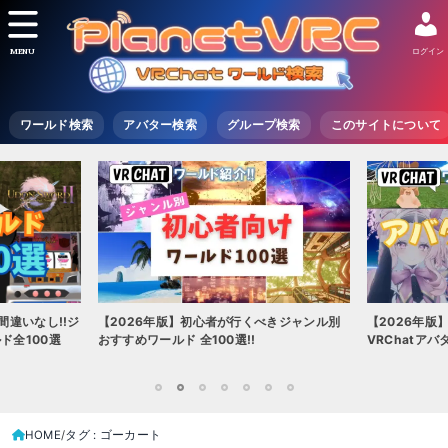
MENU
ログイン
ワールド検索
アバター検索
グループ検索
このサイトについて
間違いなし!!ジ
【2026年版】初心者が行くべきジャンル別
【2026年版
ド全100選
おすすめワールド 全100選!!
VRChatア
1
2
3
4
5
6
7
HOME
タグ : ゴーカート