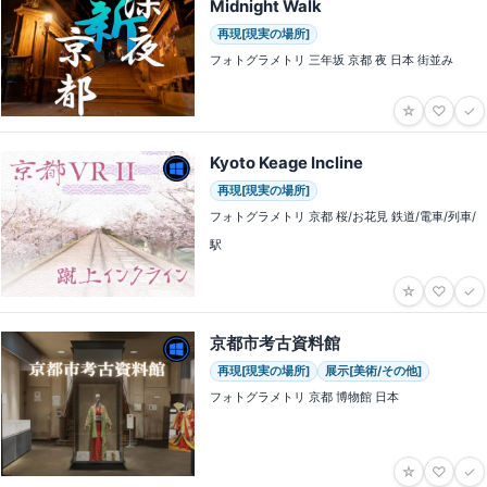
Midnight Walk
再現[現実の場所]
フォトグラメトリ 三年坂 京都 夜 日本 街並み
☆
♡
✓
Kyoto Keage Incline
再現[現実の場所]
フォトグラメトリ 京都 桜/お花見 鉄道/電車/列車/
駅
☆
♡
✓
京都市考古資料館
再現[現実の場所]
展示[美術/その他]
フォトグラメトリ 京都 博物館 日本
☆
♡
✓