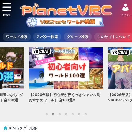
MENU
ログイン
ワールド検索
アバター検索
グループ検索
このサイトについて
間違いなし!!ジ
【2026年版】初心者が行くべきジャンル別
【2026年版
ド全100選
おすすめワールド 全100選!!
VRChatア
1
2
3
4
5
6
7
HOME
タグ : 京都