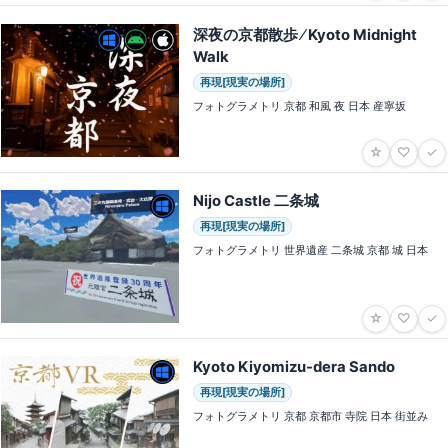
深夜の京都散歩 ⁄ Kyoto Midnight
Walk
再現[現実の場所]
フォトグラメトリ 京都 和風 夜 日本 産寧坂
☆
♡
✓
Nijo Castle 二条城
再現[現実の場所]
フォトグラメトリ 世界遺産 二条城 京都 城 日本
☆
♡
✓
Kyoto Kiyomizu-dera Sando
再現[現実の場所]
フォトグラメトリ 京都 京都市 寺院 日本 街並み