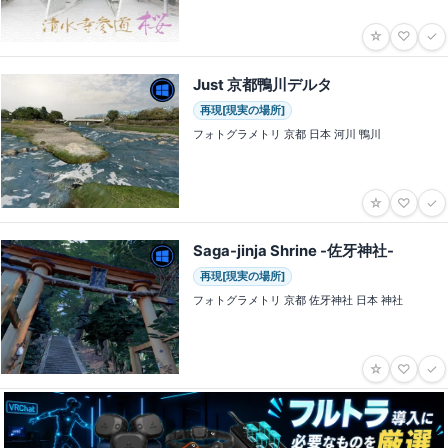
☆
♡
✓
Just 京都鴨川デルタ
再現[現実の場所]
フォトグラメトリ 京都 日本 河川 鴨川
☆
♡
✓
Saga-jinja Shrine -佐牙神社-
再現[現実の場所]
フォトグラメトリ 京都 佐牙神社 日本 神社
☆
♡
✓