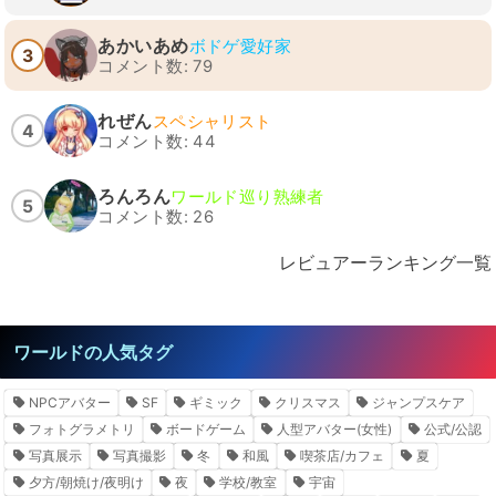
あかいあめ
ボドゲ愛好家
3
コメント数: 79
れぜん
スペシャリスト
4
コメント数: 44
ろんろん
ワールド巡り熟練者
5
コメント数: 26
レビュアーランキング一覧
ワールドの人気タグ
NPCアバター
SF
ギミック
クリスマス
ジャンプスケア
フォトグラメトリ
ボードゲーム
人型アバター(女性)
公式/公認
写真展示
写真撮影
冬
和風
喫茶店/カフェ
夏
夕方/朝焼け/夜明け
夜
学校/教室
宇宙