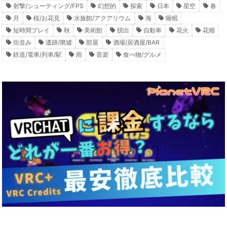
射撃/シューティング/FPS
幻想的
探索
日本
星空
春
月
桜/お花見
水族館/アクアリウム
海
睡眠
短時間プレイ
秋
美術館
脱出
自動車
花火
花畑
街並み
遺跡/廃墟
部屋
酒場/居酒屋/BAR
鉄道/電車/列車/駅
雨
音楽
食べ物/グルメ