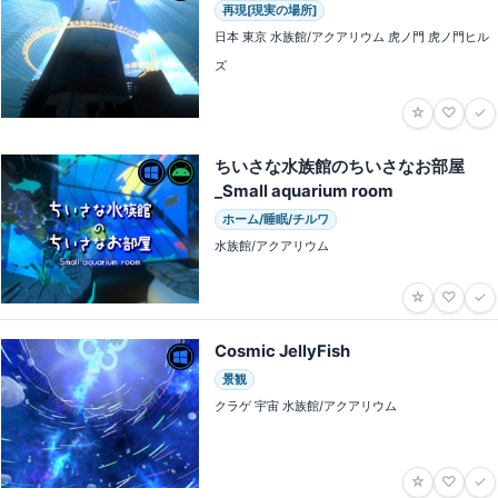
再現[現実の場所]
日本 東京 水族館/アクアリウム 虎ノ門 虎ノ門ヒル
ズ
☆
♡
✓
ちいさな水族館のちいさなお部屋
_Small aquarium room
ホーム/睡眠/チルワ
水族館/アクアリウム
☆
♡
✓
Cosmic JellyFish
景観
クラゲ 宇宙 水族館/アクアリウム
☆
♡
✓