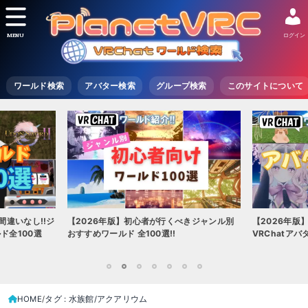
MENU
ログイン
ワールド検索
アバター検索
グループ検索
このサイトについて
ジ
【2026年版】初心者が行くべきジャンル別
【2026年版】初心者必見!
おすすめワールド 全100選!!
VRChatアバター（アバタ
1
2
3
4
5
6
7
HOME
タグ : 水族館/アクアリウム