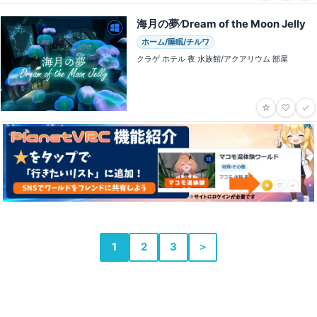
海月の夢⁄Dream of the Moon Jelly
ホーム/睡眠/チルワ
クラゲ ホテル 夜 水族館/アクアリウム 部屋
☆
♡
✓
1
2
3
＞