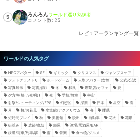
ろんろん
ワールド巡り熟練者
5
コメント数: 25
レビュアーランキング一覧
ワールドの人気タグ
NPCアバター
SF
ギミック
クリスマス
ジャンプスケア
フォトグラメトリ
ボードゲーム
人型アバター(女性)
公式/公認
写真展示
写真撮影
冬
和風
喫茶店/カフェ
夏
夕方/朝焼け/夜明け
夜
学校/教室
宇宙
射撃/シューティング/FPS
幻想的
探索
日本
星空
春
月
桜/お花見
水族館/アクアリウム
海
睡眠
短時間プレイ
秋
美術館
脱出
自動車
花火
花畑
街並み
遺跡/廃墟
部屋
酒場/居酒屋/BAR
鉄道/電車/列車/駅
雨
音楽
食べ物/グルメ