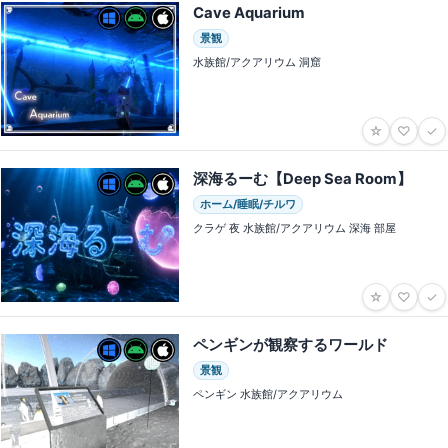
Cave Aquarium
景観
水族館/アクアリウム 洞窟
☆
♡
✓
深海るーむ【Deep Sea Room】
ホーム/睡眠/チルワ
クラゲ 夜 水族館/アクアリウム 深海 部屋
☆
♡
✓
ペンギンが観察するワールド
景観
ペンギン 水族館/アクアリウム