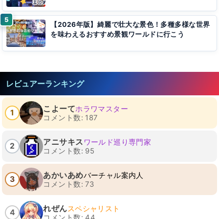
【2026年版】綺麗で壮大な景色！多種多様な世界
を味わえるおすすめ景観ワールドに行こう
レビュアーランキング
こよーて
ホラワマスター
1
コメント数: 187
アニサキス
ワールド巡り専門家
2
コメント数: 95
あかいあめ
バーチャル案内人
3
コメント数: 73
れぜん
スペシャリスト
4
コメント数: 44