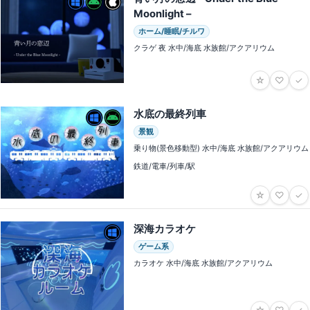
Moonlight –
ホーム/睡眠/チルワ
クラゲ 夜 水中/海底 水族館/アクアリウム
☆
♡
✓
水底の最終列車
景観
乗り物(景色移動型) 水中/海底 水族館/アクアリウム
鉄道/電車/列車/駅
☆
♡
✓
深海カラオケ
ゲーム系
カラオケ 水中/海底 水族館/アクアリウム