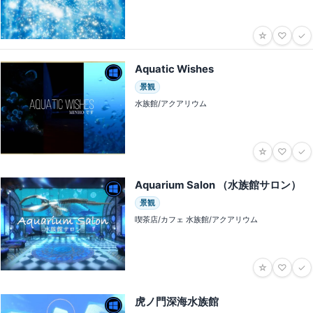
☆
♡
✓
Aquatic Wishes
景観
水族館/アクアリウム
☆
♡
✓
Aquarium Salon （水族館サロン）
景観
喫茶店/カフェ 水族館/アクアリウム
☆
♡
✓
虎ノ門深海水族館