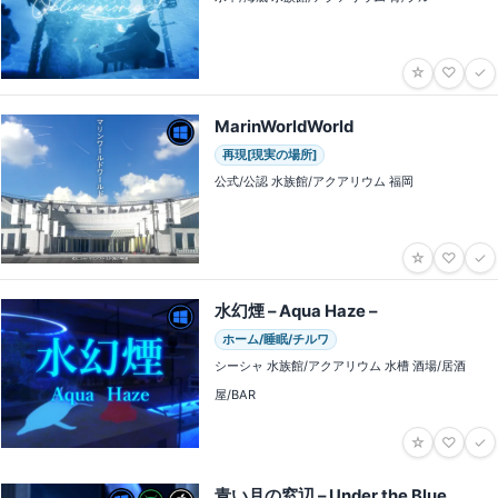
☆
♡
✓
MarinWorldWorld
再現[現実の場所]
公式/公認 水族館/アクアリウム 福岡
☆
♡
✓
水幻煙 – Aqua Haze –
ホーム/睡眠/チルワ
シーシャ 水族館/アクアリウム 水槽 酒場/居酒
屋/BAR
☆
♡
✓
青い月の窓辺 – Under the Blue