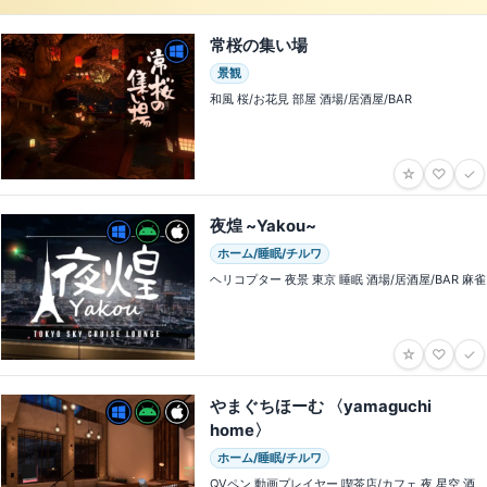
常桜の集い場
景観
和風 桜/お花見 部屋 酒場/居酒屋/BAR
☆
♡
✓
夜煌 ~Yakou~
ホーム/睡眠/チルワ
ヘリコプター 夜景 東京 睡眠 酒場/居酒屋/BAR 麻雀
☆
♡
✓
やまぐちほーむ 〈yamaguchi
home〉
ホーム/睡眠/チルワ
QVペン 動画プレイヤー 喫茶店/カフェ 夜 星空 酒