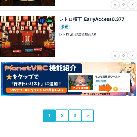
☆
♡
✓
レトロ横丁_EarlyAccess0․377
景観
レトロ 酒場/居酒屋/BAR
☆
♡
✓
1
2
3
＞