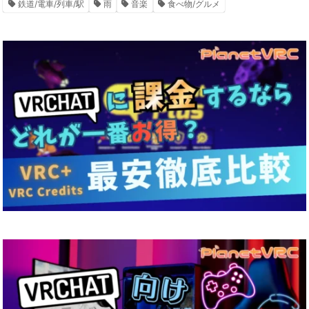
鉄道/電車/列車/駅
雨
音楽
食べ物/グルメ