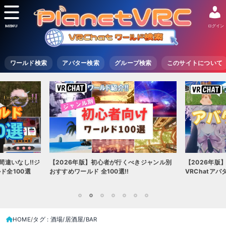
MENU
ログイン
ワールド検索
アバター検索
グループ検索
このサイトについて
2026年版】初心者が行くべきジャンル別
【2026年版】初心者必見!!無料で
すすめワールド 全100選!!
VRChatアバター（アバターワー
1
2
3
4
5
6
7
HOME
タグ : 酒場/居酒屋/BAR