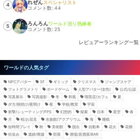
れぜん
スペシャリスト
4
コメント数: 44
ろんろん
ワールド巡り熟練者
5
コメント数: 25
レビュアーランキング一覧
ワールドの人気タグ
NPCアバター
SF
ギミック
クリスマス
ジャンプスケア
フォトグラメトリ
ボードゲーム
人型アバター(女性)
公式/公認
写真展示
写真撮影
冬
和風
喫茶店/カフェ
夏
夕方/朝焼け/夜明け
夜
学校/教室
宇宙
射撃/シューティング/FPS
幻想的
探索
日本
星空
春
月
桜/お花見
水族館/アクアリウム
海
睡眠
短時間プレイ
秋
美術館
脱出
自動車
花火
花畑
街並み
遺跡/廃墟
部屋
酒場/居酒屋/BAR