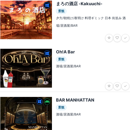
まろの酒店 -Kakuuchi-
景観
夕方/朝焼け/夜明け 料理ギミック 日本 街並み 酒
場/居酒屋/BAR
☆
♡
✓
OhǃA Bar
景観
酒場/居酒屋/BAR
☆
♡
✓
BAR MANHATTAN
景観
酒場/居酒屋/BAR