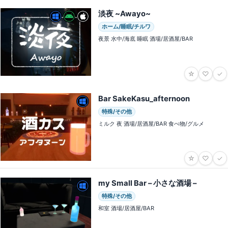
淡夜 ~Awayo~
ホーム/睡眠/チルワ
夜景 水中/海底 睡眠 酒場/居酒屋/BAR
☆
♡
✓
Bar SakeKasu_afternoon
特殊/その他
ミルク 夜 酒場/居酒屋/BAR 食べ物/グルメ
☆
♡
✓
my Small Bar – 小さな酒場 –
特殊/その他
和室 酒場/居酒屋/BAR