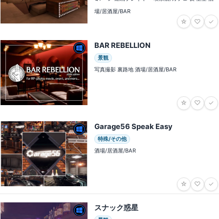
場/居酒屋/BAR
☆
♡
✓
BAR REBELLION
景観
写真撮影 裏路地 酒場/居酒屋/BAR
☆
♡
✓
Garage56 Speak Easy
特殊/その他
酒場/居酒屋/BAR
☆
♡
✓
スナック惑星