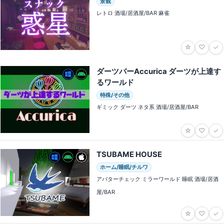
景観
レトロ 酒場/居酒屋/BAR 麻雀
☆
♡
✓
ダーツバーAccurica ダーツが上達す
るワールド
特殊/その他
ギミック ダーツ ネタ系 酒場/居酒屋/BAR
☆
♡
✓
TSUBAME HOUSE
ホーム/睡眠/チルワ
アバターチェック ミラーワールド 睡眠 酒場/居酒
屋/BAR
☆
♡
✓