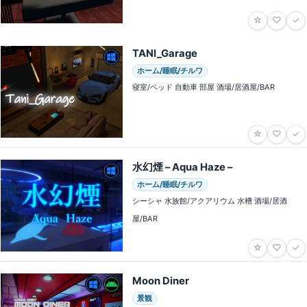
☆
♡
✓
TANI_Garage
ホーム/睡眠/チルワ
寝室/ベッド 自動車 部屋 酒場/居酒屋/BAR
☆
♡
✓
水幻煙 – Aqua Haze –
ホーム/睡眠/チルワ
シーシャ 水族館/アクアリウム 水槽 酒場/居酒
屋/BAR
☆
♡
✓
Moon Diner
景観