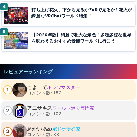
打ち上げ花火、下から見るか?VRで見るか? 花火が
綺麗なVRChatワールド特集！
【2026年版】綺麗で壮大な景色！多種多様な世界
を味わえるおすすめ景観ワールドに行こう
レビュアーランキング
こよーて
ホラワマスター
1
コメント数: 187
アニサキス
ワールド巡り専門家
2
コメント数: 102
あかいあめ
ボドゲ愛好家
3
コメント数: 83