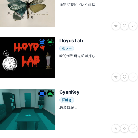
洋館 短時間プレイ 鍵探し
☆
♡
✓
Lloyds Lab
ホラー
時間制限 研究所 鍵探し
☆
♡
✓
CyanKey
謎解き
脱出 鍵探し
☆
♡
✓