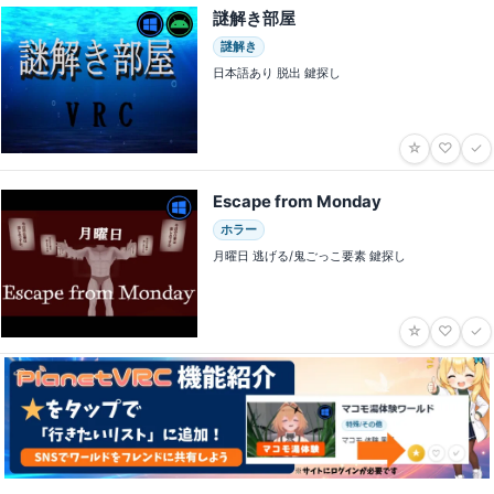
謎解き部屋
謎解き
日本語あり 脱出 鍵探し
☆
♡
✓
Escape from Monday
ホラー
月曜日 逃げる/鬼ごっこ要素 鍵探し
☆
♡
✓