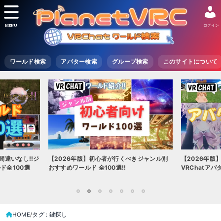
MENU
ログイン
ワールド検索
アバター検索
グループ検索
このサイトについて
間違いなし!!ジ
【2026年版】初心者が行くべきジャンル別
【2026年版
ド全100選
おすすめワールド 全100選!!
VRChatア
1
2
3
4
5
6
7
HOME
タグ : 鍵探し