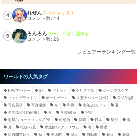
れぜん
スペシャリスト
4
コメント数: 44
ろんろん
ワールド巡り熟練者
5
コメント数: 26
レビュアーランキング一覧
ワールドの人気タグ
NPCアバター
SF
ギミック
クリスマス
ジャンプスケア
フォトグラメトリ
ボードゲーム
人型アバター(女性)
公式/公認
写真展示
写真撮影
冬
和風
喫茶店/カフェ
夏
夕方/朝焼け/夜明け
夜
学校/教室
宇宙
射撃/シューティング/FPS
幻想的
探索
日本
星空
春
月
桜/お花見
水族館/アクアリウム
海
睡眠
短時間プレイ
秋
美術館
脱出
自動車
花火
花畑