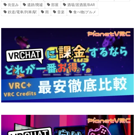
街並み
遺跡/廃墟
部屋
酒場/居酒屋/BAR
鉄道/電車/列車/駅
雨
音楽
食べ物/グルメ