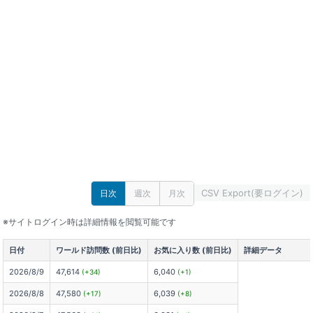
CSV Export(要ログイン)
日次
週次
月次
※サイトログイン時は詳細情報を閲覧可能です
日付
ワールド訪問数 (前日比)
お気に入り数 (前日比)
詳細データ
2026/8/9
47,614
6,040
(+34)
(+1)
2026/8/8
47,580
6,039
(+17)
(+8)