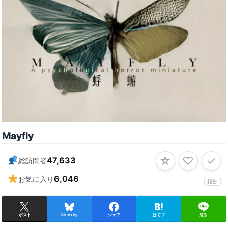
Mayfly
☆
♡
✓
47,633
総訪問者
6,046
お気に入り
報告
ポスト
Bluesky
シェア
はてブ
送る