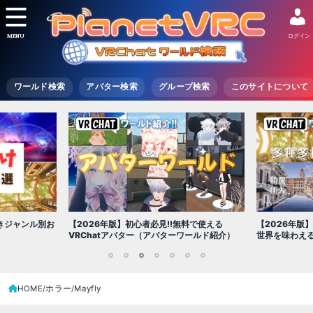
MENU
ログイン
ワールド検索
アバター検索
グループ検索
このサイトについて
【2026年版
きジャンル別お
【2026年版】初心者必見!!無料で使える
世界を味わえ
VRChatアバター（アバターワールド紹介）
1
2
3
4
5
6
7
HOME
ホラー
Mayfly