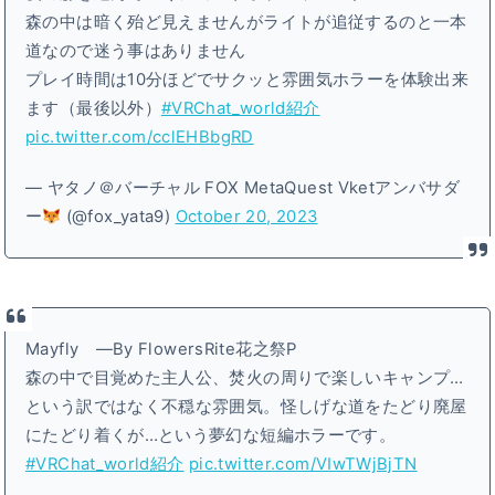
森の中は暗く殆ど見えませんがライトが追従するのと一本
道なので迷う事はありません
プレイ時間は10分ほどでサクッと雰囲気ホラーを体験出来
ます（最後以外）
#VRChat_world紹介
pic.twitter.com/cclEHBbgRD
— ヤタノ＠バーチャル FOX MetaQuest Vketアンバサダ
ー
(@fox_yata9)
October 20, 2023
Mayfly ―By FlowersRite花之祭P
森の中で目覚めた主人公、焚火の周りで楽しいキャンプ…
という訳ではなく不穏な雰囲気。怪しげな道をたどり廃屋
にたどり着くが…という夢幻な短編ホラーです。
#VRChat_world紹介
pic.twitter.com/VIwTWjBjTN