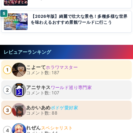
【2026年版】綺麗で壮大な景色！多種多様な世界
を味わえるおすすめ景観ワールドに行こう
レビュアーランキング
こよーて
ホラワマスター
1
コメント数: 187
アニサキス
ワールド巡り専門家
2
コメント数: 107
あかいあめ
ボドゲ愛好家
3
コメント数: 88
れぜん
スペシャリスト
4