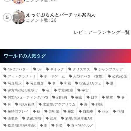
コメント数: 44
えっぐぷらんと
バーチャル案内人
5
コメント数: 26
レビュアーランキング一覧
ワールドの人気タグ
NPCアバター
SF
ギミック
クリスマス
ジャンプスケア
フォトグラメトリ
ボードゲーム
人型アバター(女性)
公式/公認
写真展示
写真撮影
冬
和風
喫茶店/カフェ
夏
夕方/朝焼け/夜明け
夜
学校/教室
宇宙
射撃/シューティング/FPS
幻想的
探索
日本
星空
春
月
桜/お花見
水族館/アクアリウム
海
睡眠
短時間プレイ
秋
美術館
脱出
自動車
花火
花畑
街並み
遺跡/廃墟
部屋
酒場/居酒屋/BAR
鉄道/電車/列車/駅
雨
音楽
食べ物/グルメ