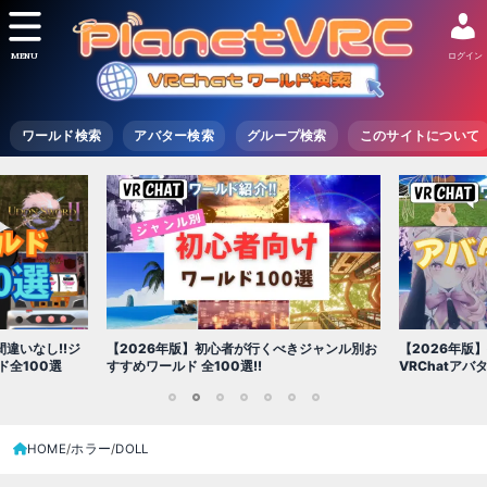
MENU
ログイン
ワールド検索
アバター検索
グループ検索
このサイトについて
【2026年版
べきジャンル別お
【2026年版】初心者必見!!無料で使える
世界を味わえ
VRChatアバター（アバターワールド紹介）
1
2
3
4
5
6
7
HOME
ホラー
DOLL