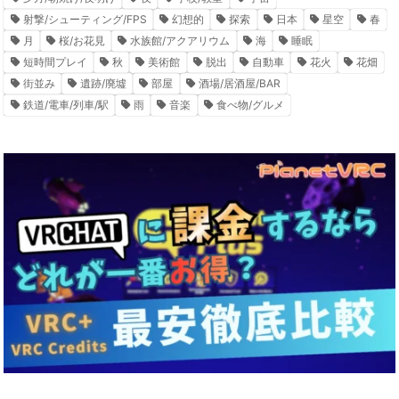
射撃/シューティング/FPS
幻想的
探索
日本
星空
春
月
桜/お花見
水族館/アクアリウム
海
睡眠
短時間プレイ
秋
美術館
脱出
自動車
花火
花畑
街並み
遺跡/廃墟
部屋
酒場/居酒屋/BAR
鉄道/電車/列車/駅
雨
音楽
食べ物/グルメ