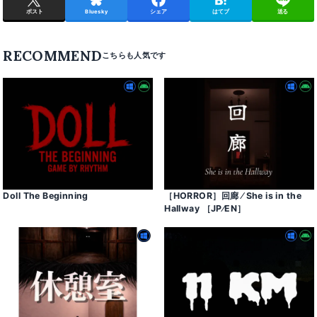
ポスト
Bluesky
シェア
はてブ
送る
RECOMMEND
Doll The Beginning
［HORROR］回廊 ⁄ She is in the
Hallway ［JP⁄EN］