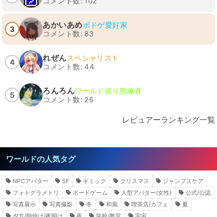
コメント数: 102
あかいあめ
ボドゲ愛好家
3
コメント数: 83
れぜん
スペシャリスト
4
コメント数: 44
ろんろん
ワールド巡り熟練者
5
コメント数: 26
レビュアーランキング一覧
ワールドの人気タグ
NPCアバター
SF
ギミック
クリスマス
ジャンプスケア
フォトグラメトリ
ボードゲーム
人型アバター(女性)
公式/公認
写真展示
写真撮影
冬
和風
喫茶店/カフェ
夏
夕方/朝焼け/夜明け
夜
学校/教室
宇宙