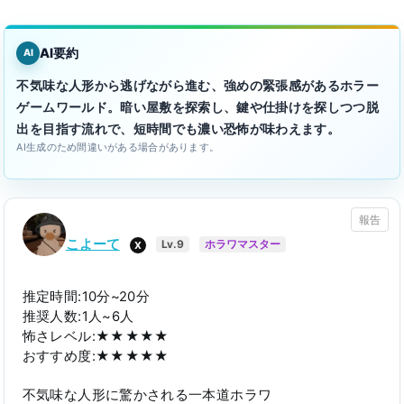
AI要約
AI
不気味な人形から逃げながら進む、強めの緊張感があるホラー
ゲームワールド。暗い屋敷を探索し、鍵や仕掛けを探しつつ脱
出を目指す流れで、短時間でも濃い恐怖が味わえます。
AI生成のため間違いがある場合があります。
報告
こよーて
X
Lv.9
ホラワマスター
推定時間:10分~20分
推奨人数:1人~6人
怖さレベル:★★★★★
おすすめ度:★★★★★
不気味な人形に驚かされる一本道ホラワ