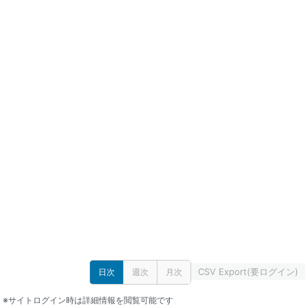
CSV Export(要ログイン)
日次
週次
月次
※サイトログイン時は詳細情報を閲覧可能です