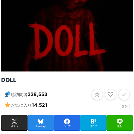
DOLL
☆
♡
✓
228,553
総訪問者
14,521
お気に入り
報告
ポスト
Bluesky
シェア
はてブ
送る