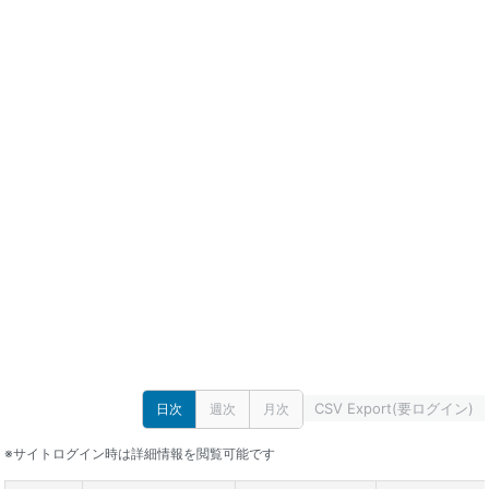
CSV Export(要ログイン)
日次
週次
月次
※サイトログイン時は詳細情報を閲覧可能です