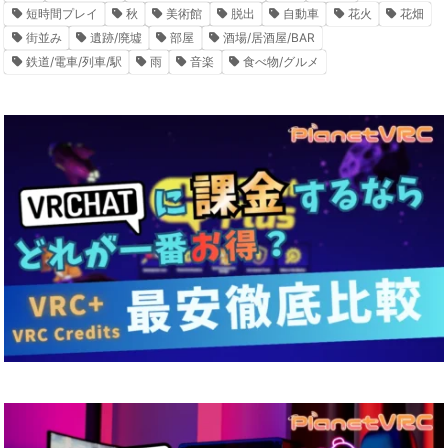
短時間プレイ
秋
美術館
脱出
自動車
花火
花畑
街並み
遺跡/廃墟
部屋
酒場/居酒屋/BAR
鉄道/電車/列車/駅
雨
音楽
食べ物/グルメ