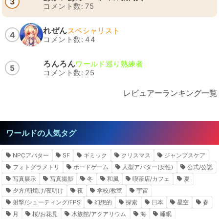
3
コメント数: 75
れぜん
スペシャリスト
4
コメント数: 44
ろんろん
ワールド巡り熟練者
5
コメント数: 25
レビュアーランキング一覧
ワールドの人気タグ
NPCアバター
SF
ギミック
クリスマス
ジャンプスケア
フォトグラメトリ
ボードゲーム
人型アバター(女性)
公式/公認
写真展示
写真撮影
冬
和風
喫茶店/カフェ
夏
夕方/朝焼け/夜明け
夜
学校/教室
宇宙
射撃/シューティング/FPS
幻想的
探索
日本
星空
春
月
桜/お花見
水族館/アクアリウム
海
睡眠