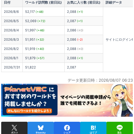
日付
ワールド訪問数 (前日比)
お気に入り数 (前日比)
詳細データ
2026/8/6
52,117
2,088
(+48)
(+1)
2026/8/5
52,069
2,087
(+72)
(+1)
2026/8/4
51,997
2,086
(+46)
(±0)
2026/8/3
51,951
2,086
サイトにログイン
(+32)
(-2)
2026/8/2
51,919
2,088
(+40)
(±0)
2026/8/1
51,879
2,088
(+57)
(+1)
2026/7/31
51,822
2,087
データ更新日時：2026/08/07 06:23
ポスト
Bluesky
シェア
はてブ
送る