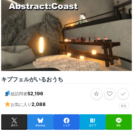
キプフェルがいるおうち
☆
♡
✓
52,196
総訪問者
2,088
お気に入り
報告
ポスト
Bluesky
シェア
はてブ
送る