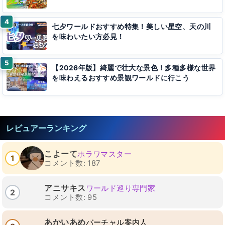
七夕ワールドおすすめ特集！美しい星空、天の川
を味わいたい方必見！
【2026年版】綺麗で壮大な景色！多種多様な世界
を味わえるおすすめ景観ワールドに行こう
レビュアーランキング
こよーて
ホラワマスター
1
コメント数: 187
アニサキス
ワールド巡り専門家
2
コメント数: 95
あかいあめ
バーチャル案内人