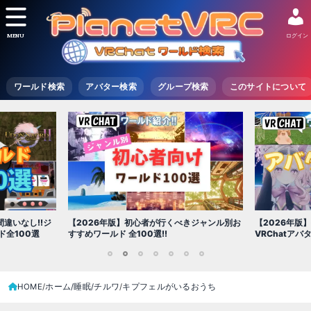
MENU
ログイン
ワールド検索
アバター検索
グループ検索
このサイトについて
【2026年版
きジャンル別お
【2026年版】初心者必見!!無料で使える
世界を味わえ
VRChatアバター（アバターワールド紹介）
1
2
3
4
5
6
7
HOME
ホーム/睡眠/チルワ
キプフェルがいるおうち