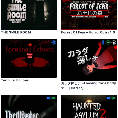
THE SMILE ROOM
Forest Of Fear – HorrorCon v1․0
Terminal Echoes
カラダ探しテ ~Looking for a Body
テ~ ［Horror］