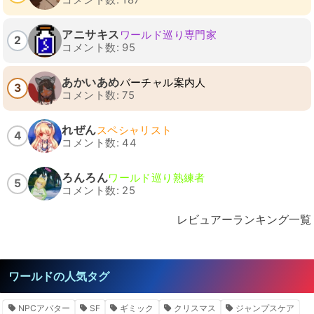
アニサキス
ワールド巡り専門家
2
コメント数: 95
あかいあめ
バーチャル案内人
3
コメント数: 75
れぜん
スペシャリスト
4
コメント数: 44
ろんろん
ワールド巡り熟練者
5
コメント数: 25
レビュアーランキング一覧
ワールドの人気タグ
NPCアバター
SF
ギミック
クリスマス
ジャンプスケア