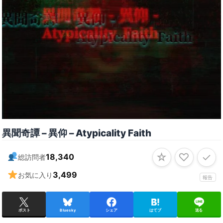
異聞奇譚 – 異仰 – Atypicality Faith
☆
♡
✓
18,340
総訪問者
3,499
お気に入り
報告
ポスト
Bluesky
シェア
はてブ
送る