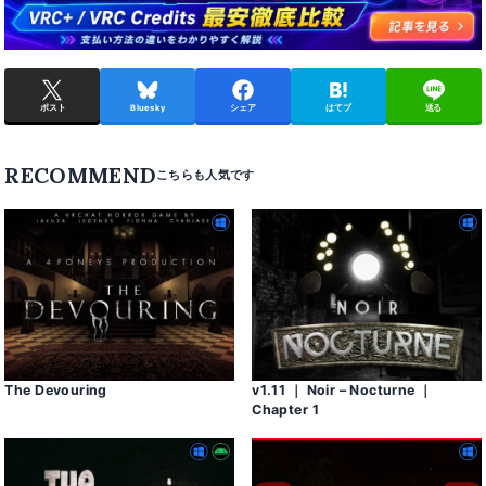
ポスト
Bluesky
シェア
はてブ
送る
RECOMMEND
The Devouring
v1․11 ｜ Noir – Nocturne ｜
Chapter 1