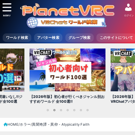
MENU
ログイン
ワールド検索
アバター検索
グループ検索
このサイトについて
【2026年版
きジャンル別お
【2026年版】初心者必見!!無料で使える
世界を味わえ
VRChatアバター（アバターワールド紹介）
1
2
3
4
5
6
7
HOME
ホラー
異聞奇譚 - 異仰 - Atypicality Faith