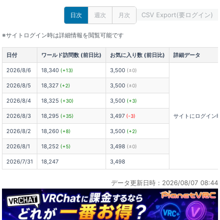
CSV Export(要ログイン)
日次
週次
月次
※サイトログイン時は詳細情報を閲覧可能です
日付
ワールド訪問数 (前日比)
お気に入り数 (前日比)
詳細データ
2026/8/6
18,340
3,500
(+13)
(±0)
2026/8/5
18,327
3,500
(+2)
(±0)
2026/8/4
18,325
3,500
(+30)
(+3)
2026/8/3
18,295
3,497
サイトにログイン
(+35)
(-3)
2026/8/2
18,260
3,500
(+8)
(+2)
2026/8/1
18,252
3,498
(+5)
(±0)
2026/7/31
18,247
3,498
データ更新日時：2026/08/07 08:44