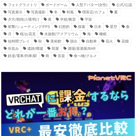
フォトグラメトリ
ボードゲーム
人型アバター(女性)
公式/公認
写真展示
写真撮影
冬
和風
喫茶店/カフェ
夏
夕方/朝焼け/夜明け
夜
学校/教室
宇宙
射撃/シューティング/FPS
幻想的
探索
日本
星空
春
月
桜/お花見
水族館/アクアリウム
海
睡眠
短時間プレイ
秋
美術館
脱出
自動車
花火
花畑
街並み
遺跡/廃墟
部屋
酒場/居酒屋/BAR
鉄道/電車/列車/駅
雨
音楽
食べ物/グルメ