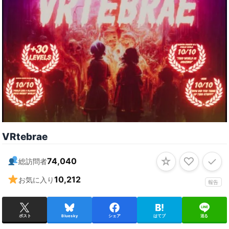
VRtebrae
☆
♡
✓
74,040
総訪問者
10,212
お気に入り
報告
ポスト
Bluesky
シェア
はてブ
送る