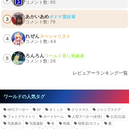
コメント数: 95
あかいあめ
ボドゲ愛好家
3
コメント数: 79
れぜん
スペシャリスト
4
コメント数: 44
ろんろん
ワールド巡り熟練者
5
コメント数: 26
レビュアーランキング一覧
ワールドの人気タグ
NPCアバター
SF
ギミック
クリスマス
ジャンプスケア
フォトグラメトリ
ボードゲーム
人型アバター(女性)
公式/公認
写真展示
写真撮影
冬
和風
喫茶店/カフェ
夏