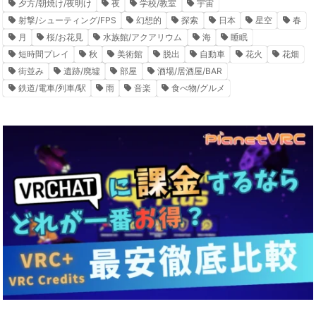
夕方/朝焼け/夜明け
夜
学校/教室
宇宙
射撃/シューティング/FPS
幻想的
探索
日本
星空
春
月
桜/お花見
水族館/アクアリウム
海
睡眠
短時間プレイ
秋
美術館
脱出
自動車
花火
花畑
街並み
遺跡/廃墟
部屋
酒場/居酒屋/BAR
鉄道/電車/列車/駅
雨
音楽
食べ物/グルメ