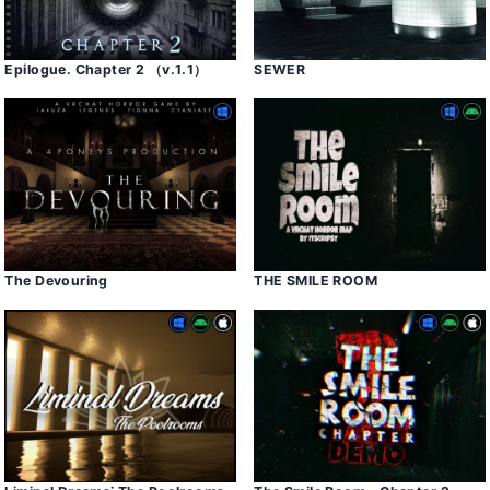
Epilogue․ Chapter 2 （v․1․1）
SEWER
The Devouring
THE SMILE ROOM