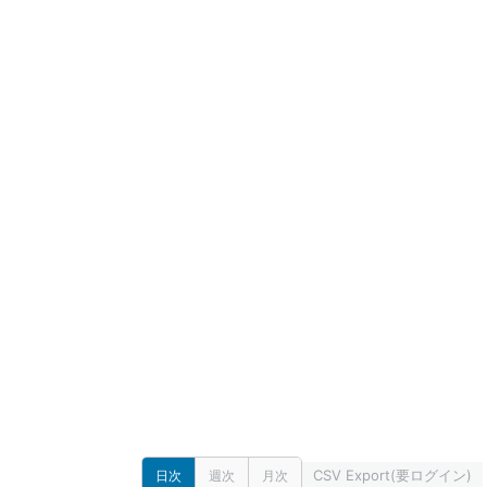
CSV Export(要ログイン)
日次
週次
月次