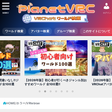
MENU
ログイン
ワールド検索
アバター検索
グループ検索
このサイトについて
】初心者が行くべきジャンル別お
【2026年版】初心者必見!!無料で使える
全100選!!
VRChatアバター（アバターワールド紹介）
1
2
3
4
5
6
7
HOME
ホラー
VRtebrae