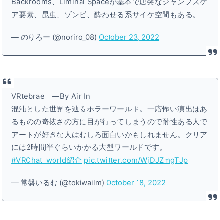
Backrooms、Liminal Spaceが基本で唐突なジャンプスケ
ア要素、昆虫、ゾンビ、酔わせる系サイケ空間もある。
— のりろー (@noriro_08)
October 23, 2022
VRtebrae ―By Air In
混沌とした世界を辿るホラーワールド。一応怖い演出はあ
るものの奇抜さの方に目が行ってしまうので耐性ある人で
アートが好きな人はむしろ面白いかもしれません。クリア
には2時間半ぐらいかかる大型ワールドです。
#VRChat_world紹介
pic.twitter.com/WjDJZmgTJp
— 常盤いるむ (@tokiwailm)
October 18, 2022