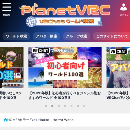
MENU
ログイン
ワールド検索
アバター検索
グループ検索
このサイトについて
【2026年版
きジャンル別お
【2026年版】初心者必見!!無料で使える
世界を味わえ
VRChatアバター（アバターワールド紹介）
1
2
3
4
5
6
7
HOME
ホラー
Doll House - Horror World