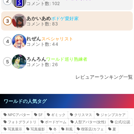
2
コメント数: 102
あかいあめ
ボドゲ愛好家
3
コメント数: 83
れぜん
スペシャリスト
4
コメント数: 44
ろんろん
ワールド巡り熟練者
5
コメント数: 26
レビュアーランキング一覧
ワールドの人気タグ
NPCアバター
SF
ギミック
クリスマス
ジャンプスケア
フォトグラメトリ
ボードゲーム
人型アバター(女性)
公式/公認
写真展示
写真撮影
冬
和風
喫茶店/カフェ
夏