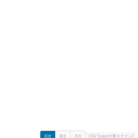
CSV Export(要ログイン)
日次
週次
月次