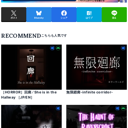
ポスト
Bluesky
シェア
はてブ
送る
RECOMMEND
［HORROR］回廊 ⁄ She is in the
無限廻廊-infinite corridor-
Hallway ［JP⁄EN］