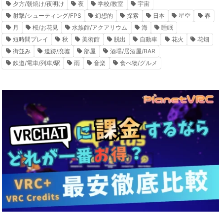
夕方/朝焼け/夜明け
夜
学校/教室
宇宙
射撃/シューティング/FPS
幻想的
探索
日本
星空
春
月
桜/お花見
水族館/アクアリウム
海
睡眠
短時間プレイ
秋
美術館
脱出
自動車
花火
花畑
街並み
遺跡/廃墟
部屋
酒場/居酒屋/BAR
鉄道/電車/列車/駅
雨
音楽
食べ物/グルメ