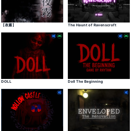
【夜霧】
The Haunt of Ravenscroft
DOLL
Doll The Beginning