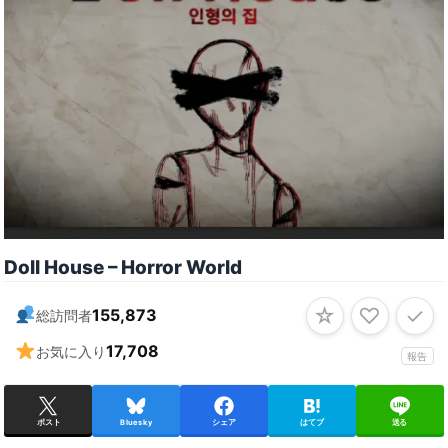
Doll House – Horror World
☆
♡
✓
155,873
総訪問者
17,708
お気に入り
報告
ポスト
Bluesky
シェア
はてブ
送る