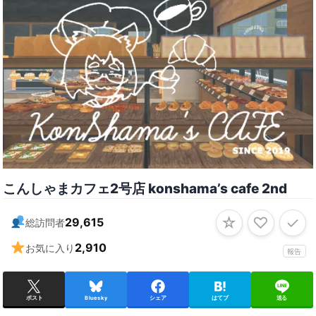
こんしゃまカフェ2号店 konshama’s cafe 2nd
☆
♡
✓
29,615
総訪問者
2,910
お気に入り
報告
ポスト
Bluesky
シェア
はてブ
送る