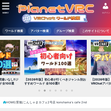
MENU
ログイン
ワールド検索
アバター検索
グループ検索
このサイトについて
6年版】初心者が行くべきジャンル別お
【2026年版】初心者必見!!無料で使える
ルド 全100選!!
VRChatアバター（アバターワールド紹介
1
2
3
4
5
6
7
HOME
景観
こんしゃまカフェ2号店 konshama's cafe 2nd