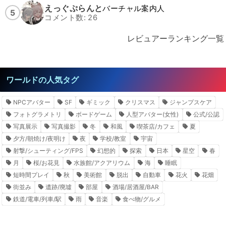
えっぐぷらんと
バーチャル案内人
5
コメント数: 26
レビュアーランキング一覧
ワールドの人気タグ
NPCアバター
SF
ギミック
クリスマス
ジャンプスケア
フォトグラメトリ
ボードゲーム
人型アバター(女性)
公式/公認
写真展示
写真撮影
冬
和風
喫茶店/カフェ
夏
夕方/朝焼け/夜明け
夜
学校/教室
宇宙
射撃/シューティング/FPS
幻想的
探索
日本
星空
春
月
桜/お花見
水族館/アクアリウム
海
睡眠
短時間プレイ
秋
美術館
脱出
自動車
花火
花畑
街並み
遺跡/廃墟
部屋
酒場/居酒屋/BAR
鉄道/電車/列車/駅
雨
音楽
食べ物/グルメ