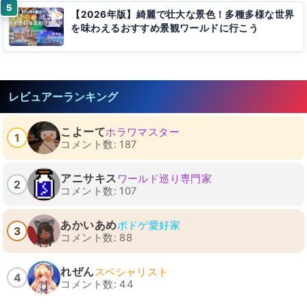
【2026年版】綺麗で壮大な景色！多種多様な世界
を味わえるおすすめ景観ワールドに行こう
レビュアーランキング
こよーて
ホラワマスター
1
コメント数: 187
アニサキス
ワールド巡り専門家
2
コメント数: 107
あかいあめ
ボドゲ愛好家
3
コメント数: 88
れぜん
スペシャリスト
4
コメント数: 44