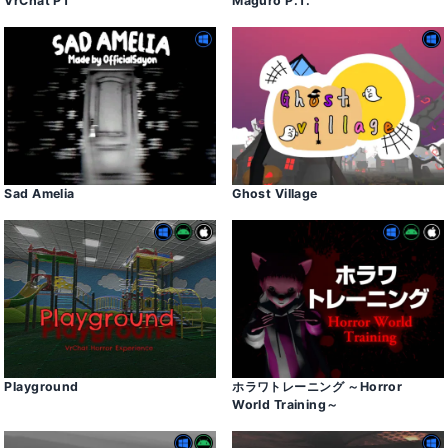
VrChat PT
Maguro P․T․
Sad Amelia
Ghost Village
Playground
ホラワトレーニング ～Horror
World Training～