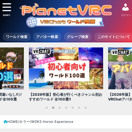
MENU
ログイン
ワールド検索
アバター検索
グループ検索
このサイトについて
違いなし!!ジ
【2026年版】初心者が行くべきジャンル別お
【2026年版
全100選
すすめワールド 全100選!!
VRChatア
1
2
3
4
5
6
7
HOME
ホラー
WDKS Horror Experience