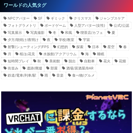
ワールドの人気タグ
NPCアバター
SF
ギミック
クリスマス
ジャンプスケア
フォトグラメトリ
ボードゲーム
人型アバター(女性)
公式/公認
写真展示
写真撮影
冬
和風
喫茶店/カフェ
夏
夕方/朝焼け/夜明け
夜
学校/教室
宇宙
射撃/シューティング/FPS
幻想的
探索
日本
星空
春
月
桜/お花見
水族館/アクアリウム
海
睡眠
短時間プレイ
秋
美術館
脱出
自動車
花火
花畑
街並み
遺跡/廃墟
部屋
酒場/居酒屋/BAR
鉄道/電車/列車/駅
雨
音楽
食べ物/グルメ