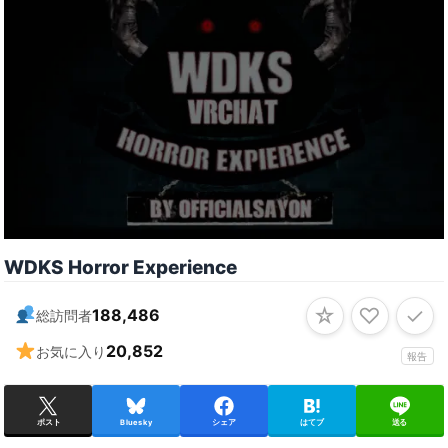
WDKS Horror Experience
☆
♡
✓
188,486
総訪問者
20,852
お気に入り
報告
ポスト
Bluesky
シェア
はてブ
送る