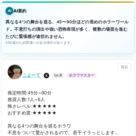
AI要約
AI
異なる4つの舞台を巡る、45〜90分ほどの長めのホラーワール
ド。不意打ちの演出や強い恐怖表現が多く、複数の場面を進む
たびに緊張感が途切れません。
AI生成のため間違いがある場合があります。
報告
こよーて
X
Lv.9
ホラワマスター
推定時間:45分~90分
推奨人数:1人~6人
怖さレベル:★★★★★
おすすめ度:★★★★★
異なる4つの舞台を巡るホラワ
不意をついて驚かされるので、若干イラっとします…