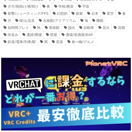
夕方/朝焼け/夜明け
夜
学校/教室
宇宙
射撃/シューティング/FPS
幻想的
探索
日本
星空
春
月
桜/お花見
水族館/アクアリウム
海
睡眠
短時間プレイ
秋
美術館
脱出
自動車
花火
花畑
街並み
遺跡/廃墟
部屋
酒場/居酒屋/BAR
鉄道/電車/列車/駅
雨
音楽
食べ物/グルメ