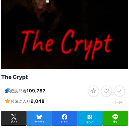
The Crypt
☆
♡
✓
109,787
総訪問者
9,048
お気に入り
報告
ポスト
Bluesky
シェア
はてブ
送る