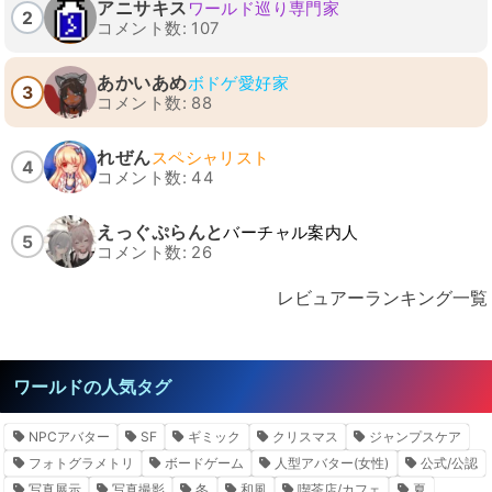
アニサキス
ワールド巡り専門家
2
コメント数: 107
あかいあめ
ボドゲ愛好家
3
コメント数: 88
れぜん
スペシャリスト
4
コメント数: 44
えっぐぷらんと
バーチャル案内人
5
コメント数: 26
レビュアーランキング一覧
ワールドの人気タグ
NPCアバター
SF
ギミック
クリスマス
ジャンプスケア
フォトグラメトリ
ボードゲーム
人型アバター(女性)
公式/公認
写真展示
写真撮影
冬
和風
喫茶店/カフェ
夏