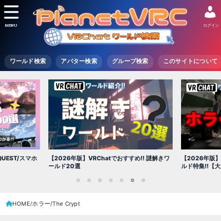
MENU
ログイン
ワールド検索
アバター検索
グループ検索
このサイトについて
【2026年版
UEST/スマホ
【2026年版】VRChatでおすすめ!! 謎解きワ
ルド特集!!【
ールド20選
1
2
3
4
5
6
7
HOME
ホラー
The Crypt