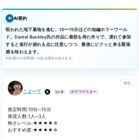
AI要約
AI
呪われた地下墓地を進む、10〜15分ほどの短編ホラーワール
ド。Daniel Buckley氏の作品に着想を得た作りで、遅れて参加
すると進行が崩れる点に注意しつつ、最後にビクッと来る緊張
感を味わえます。
AI生成のため間違いがある場合があります。
報告
こよーて
X
Lv.9
ホラワマスター
推定時間:10分~15分
推奨人数:1人~3人
怖さレベル:★★★★☆
おすすめ度:★★★★☆