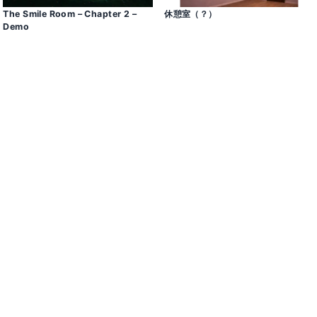
The Smile Room – Chapter 2 –
休憩室（？）
Demo