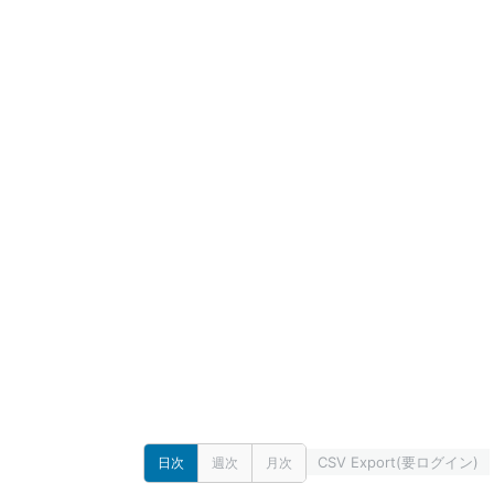
CSV Export(要ログイン)
日次
週次
月次