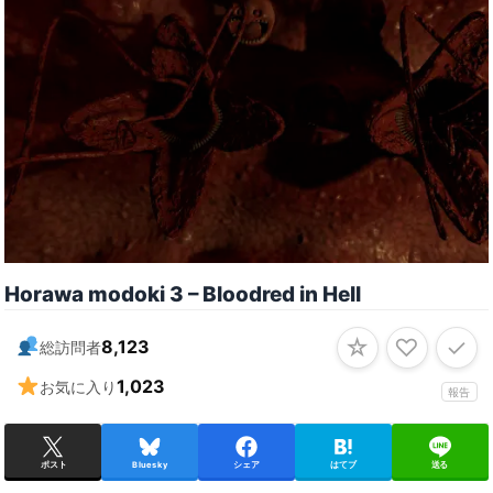
Horawa modoki 3 – Bloodred in Hell
☆
♡
✓
8,123
総訪問者
1,023
お気に入り
報告
ポスト
Bluesky
シェア
はてブ
送る