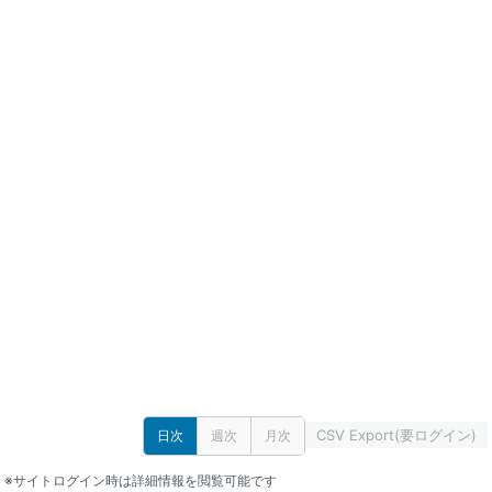
CSV Export(要ログイン)
日次
週次
月次
※サイトログイン時は詳細情報を閲覧可能です