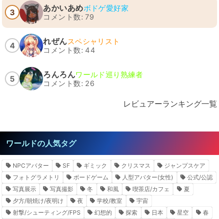
あかいあめ
ボドゲ愛好家
3
コメント数: 79
れぜん
スペシャリスト
4
コメント数: 44
ろんろん
ワールド巡り熟練者
5
コメント数: 26
レビュアーランキング一覧
ワールドの人気タグ
NPCアバター
SF
ギミック
クリスマス
ジャンプスケア
フォトグラメトリ
ボードゲーム
人型アバター(女性)
公式/公認
写真展示
写真撮影
冬
和風
喫茶店/カフェ
夏
夕方/朝焼け/夜明け
夜
学校/教室
宇宙
射撃/シューティング/FPS
幻想的
探索
日本
星空
春