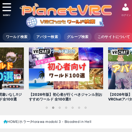
MENU
ログイン
ワールド検索
アバター検索
グループ検索
このサイトについて
【2026年版
きジャンル別お
【2026年版】初心者必見!!無料で使える
世界を味わえ
VRChatアバター（アバターワールド紹介）
1
2
3
4
5
6
7
HOME
ホラー
Horawa modoki 3 - Bloodred in Hell