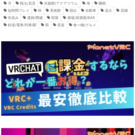
月
桜/お花見
水族館/アクアリウム
海
睡眠
短時間プレイ
秋
美術館
脱出
自動車
花火
花畑
街並み
遺跡/廃墟
部屋
酒場/居酒屋/BAR
鉄道/電車/列車/駅
雨
音楽
食べ物/グルメ