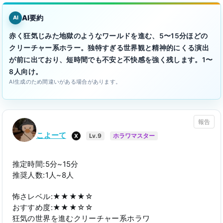
AI要約
AI
赤く狂気じみた地獄のようなワールドを進む、5〜15分ほどの
クリーチャー系ホラー。独特すぎる世界観と精神的にくる演出
が前に出ており、短時間でも不安と不快感を強く残します。1〜
8人向け。
AI生成のため間違いがある場合があります。
報告
こよーて
X
Lv.9
ホラワマスター
推定時間:5分~15分
推奨人数:1人~8人
怖さレベル:★★★★☆
おすすめ度:★★★☆☆
狂気の世界を進むクリーチャー系ホラワ