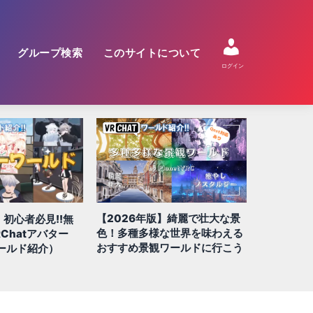
グループ検索
このサイトについて
ログイン
】綺麗で壮大な景
【2026年版】絶対に行きたい
【2026年
な世界を味わえる
QUEST/スマホ対応ワールド 全
すめ!! 謎
ワールドに行こう
100選!!