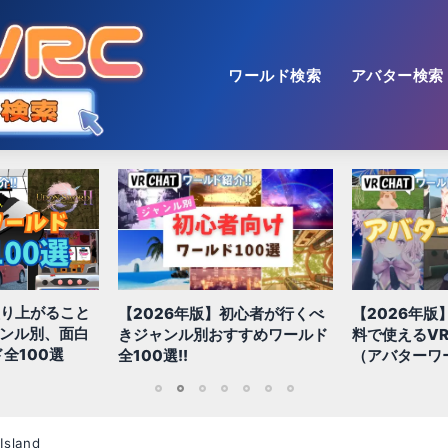
ワールド検索
アバター検索
【2026年版
初心者が行くべ
【2026年版】初心者必見!!無
色！多種多様
すすめワールド
料で使えるVRChatアバター
おすすめ景観
（アバターワールド紹介）
1
2
3
4
5
6
7
Island