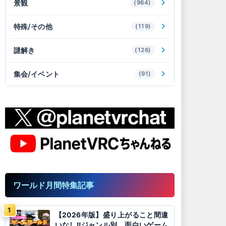
景観
(964)
特殊/その他
(119)
謎解き
(126)
集会/イベント
(91)
ワールド月間特集記事
【2026年版】盛り上がること間違
いなし!!ジャンル別、面白いゲーム