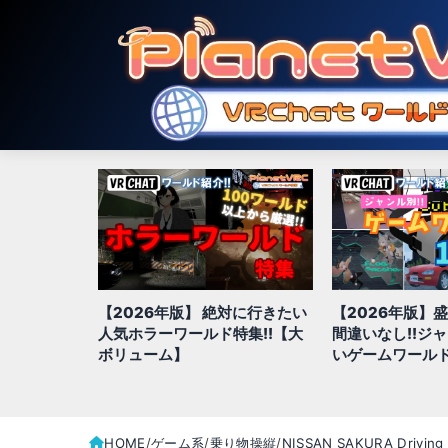
対に行きたい
【2026年版】盛り上がること
【2026年版】
特集!!【大
間違いなし!!ジャンル別、面白
きジャンル別お
いゲームワールド全100選
全100選!!
HOME
ゲーム系
乗り物操縦
NISSAN SAKURA Driving 