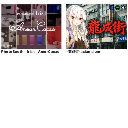
PhotoBooth「Iris」_AmorCacao
-龍成街-asian slum