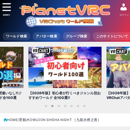
MENU
ログイン
ワールド検索
アバター検索
グループ検索
このサイトについて
2026年版】初心者が行くべきジャンル別お
【2026年版】初心者必見!!無料で
すめワールド 全100選!!
VRChatアバター（アバターワール
1
2
3
4
5
6
7
HOME
景観
KOWLOON SHISHA NIGHT ［九龍水煙之夜］