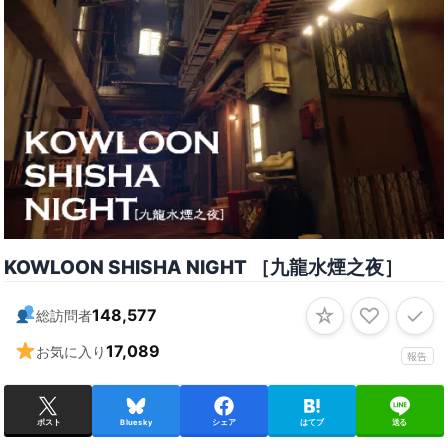
KOWLOON SHISHA NIGHT ［九龍水煙之夜］
☆
♡
✓
148,577
総訪問者
17,089
お気に入り
報告
ポスト
Bluesky
シェア
はてブ
送る