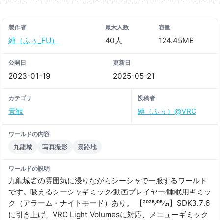
製作者
最大人数
容量
縛（ふぅ_FU）
40人
124.45MB
公開日
更新日
2023-01-19
2025-05-21
カテゴリ
投稿者
景観
縛（ふぅ）@VRC
ワールドの内容
九龍城
写真撮影
裏路地
ワールドの説明
九龍城砦の雰囲気に浸りながらシーシャで一服するワールド
です。吸えるシーシャギミック⁄動画プレイヤー⁄睡眠用ギミッ
ク（アラーム・ナイトモード）あり。 【2025⁄05⁄21】SDK3․7․6
に引き上げ、VRC Light Volumesに対応、メニューギミック