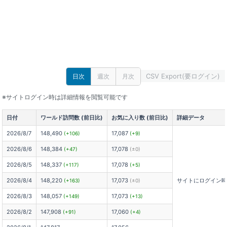
CSV Export(要ログイン)
日次
週次
月次
※サイトログイン時は詳細情報を閲覧可能です
日付
ワールド訪問数 (前日比)
お気に入り数 (前日比)
詳細データ
2026/8/7
148,490
17,087
(+106)
(+9)
2026/8/6
148,384
17,078
(+47)
(±0)
2026/8/5
148,337
17,078
(+117)
(+5)
2026/8/4
148,220
17,073
サイトにログイン
(+163)
(±0)
2026/8/3
148,057
17,073
(+149)
(+13)
2026/8/2
147,908
17,060
(+91)
(+4)