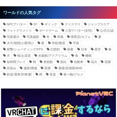
ワールドの人気タグ
NPCアバター
SF
ギミック
クリスマス
ジャンプスケア
フォトグラメトリ
ボードゲーム
人型アバター(女性)
公式/公認
写真展示
写真撮影
冬
和風
喫茶店/カフェ
夏
夕方/朝焼け/夜明け
夜
学校/教室
宇宙
射撃/シューティング/FPS
幻想的
探索
日本
星空
春
月
桜/お花見
水族館/アクアリウム
海
睡眠
短時間プレイ
秋
美術館
脱出
自動車
花火
花畑
街並み
遺跡/廃墟
部屋
酒場/居酒屋/BAR
鉄道/電車/列車/駅
雨
音楽
食べ物/グルメ