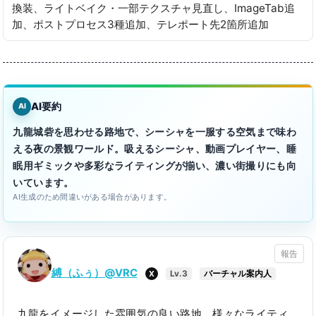
換装、ライトベイク・一部テクスチャ見直し、ImageTab追
加、ポストプロセス3種追加、テレポート先2箇所追加
AI要約
AI
九龍城砦を思わせる路地で、シーシャを一服する空気まで味わ
える夜の景観ワールド。吸えるシーシャ、動画プレイヤー、睡
眠用ギミックや多彩なライティングが揃い、濃い街撮りにも向
いています。
AI生成のため間違いがある場合があります。
報告
縛（ふぅ）@VRC
X
Lv.3
バーチャル案内人
九龍をイメージした雰囲気の良い路地。様々なライティ