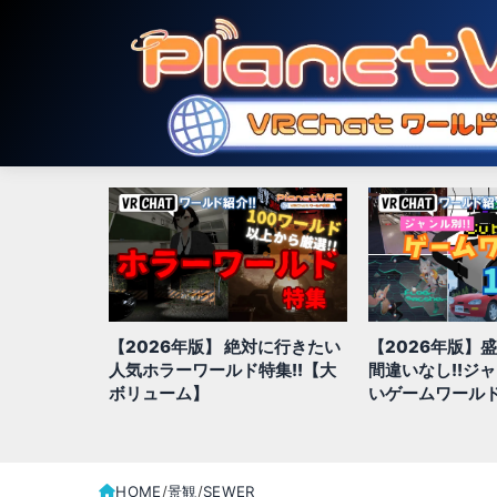
【2026年版】 絶対に行きたい
【2026年版】
hatでおす
人気ホラーワールド特集!!【大
間違いなし!!ジ
ド20選
ボリューム】
いゲームワールド
HOME
景観
SEWER