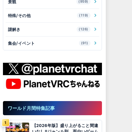
景観
(959)
特殊/その他
(119)
謎解き
(126)
集会/イベント
(91)
ワールド月間特集記事
【2026年版】盛り上がること間違
いなし!!ジャンル別、面白いゲーム