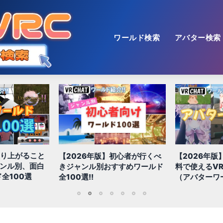
ワールド検索
アバター検索
盛り上がること
【2026年版】初心者が行くべ
【2026年版
ャンル別、面白
きジャンル別おすすめワールド
料で使えるVR
全100選
全100選!!
（アバターワ
1
2
3
4
5
6
7