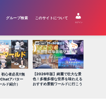
グループ検索
このサイトについて
ログイン
【2026年版】綺麗で壮大な景
】初心者必見!!無
【2026
色！多種多様な世界を味わえる
Chatアバター
QUEST/
おすすめ景観ワールドに行こう
ールド紹介）
100選!!