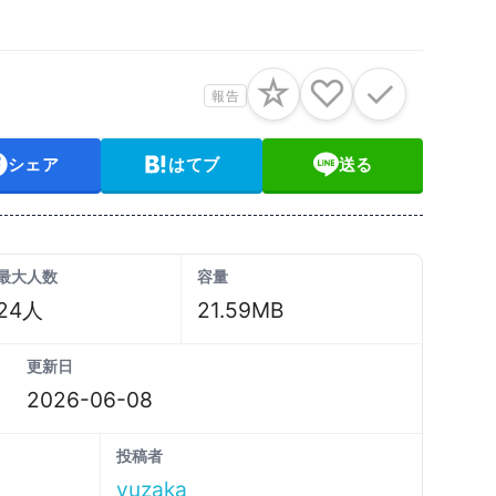
☆
♡
✓
報告
シェア
はてブ
送る
最大人数
容量
24人
21.59MB
更新日
2026-06-08
投稿者
yuzaka_