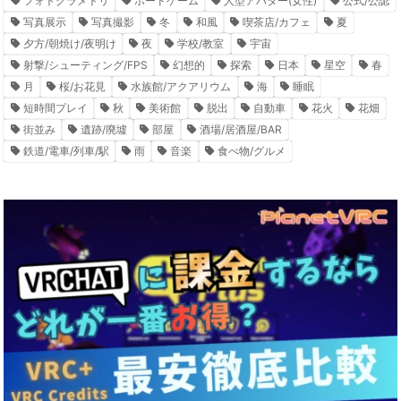
フォトグラメトリ
ボードゲーム
人型アバター(女性)
公式/公認
写真展示
写真撮影
冬
和風
喫茶店/カフェ
夏
夕方/朝焼け/夜明け
夜
学校/教室
宇宙
射撃/シューティング/FPS
幻想的
探索
日本
星空
春
月
桜/お花見
水族館/アクアリウム
海
睡眠
短時間プレイ
秋
美術館
脱出
自動車
花火
花畑
街並み
遺跡/廃墟
部屋
酒場/居酒屋/BAR
鉄道/電車/列車/駅
雨
音楽
食べ物/グルメ