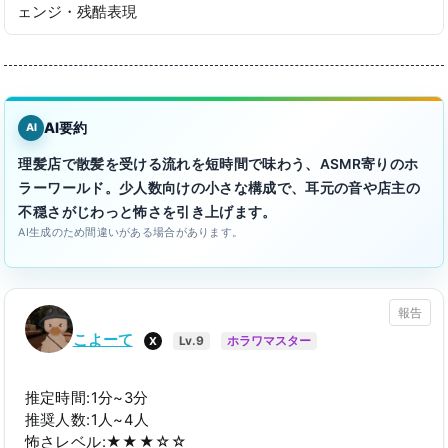
ェンジ・残酷表現
AI要約
AI
理髪店で散髪を受ける流れを短時間で味わう、ASMR寄りのホ
ラーワールド。少人数向けの小さな構成で、耳元の音や店主の
不穏さがじわっと怖さを引き上げます。
AI生成のため間違いがある場合があります。
報告
こよーて
X
Lv.9
ホラワマスター
推定時間:1分~3分
推奨人数:1人~4人
怖さレベル:★★★☆☆