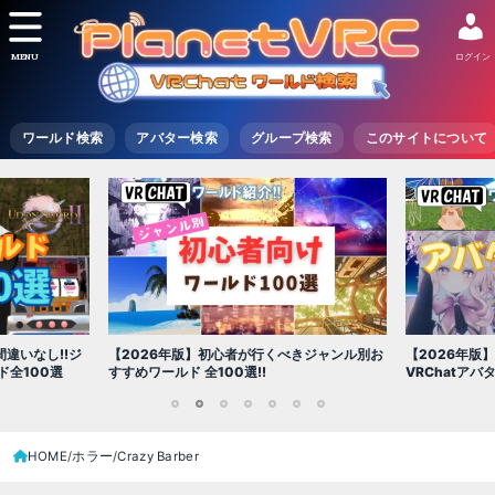
MENU
ログイン
ワールド検索
アバター検索
グループ検索
このサイトについて
【2026年版
きジャンル別お
【2026年版】初心者必見!!無料で使える
世界を味わえ
VRChatアバター（アバターワールド紹介）
1
2
3
4
5
6
7
HOME
ホラー
Crazy Barber