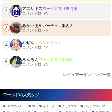
アニサキス
ワールド巡り専門家
2
コメント数: 95
あかいあめ
バーチャル案内人
3
コメント数: 75
れぜん
スペシャリスト
4
コメント数: 44
ろんろん
ワールド巡り熟練者
5
コメント数: 25
レビュアーランキング一覧
ワールドの人気タグ
NPCアバター
SF
ギミック
クリスマス
ジャンプスケア