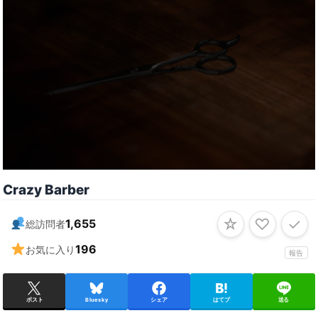
Crazy Barber
☆
♡
✓
1,655
総訪問者
196
お気に入り
報告
ポスト
Bluesky
シェア
はてブ
送る