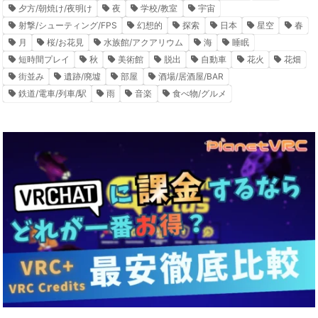
夕方/朝焼け/夜明け
夜
学校/教室
宇宙
射撃/シューティング/FPS
幻想的
探索
日本
星空
春
月
桜/お花見
水族館/アクアリウム
海
睡眠
短時間プレイ
秋
美術館
脱出
自動車
花火
花畑
街並み
遺跡/廃墟
部屋
酒場/居酒屋/BAR
鉄道/電車/列車/駅
雨
音楽
食べ物/グルメ