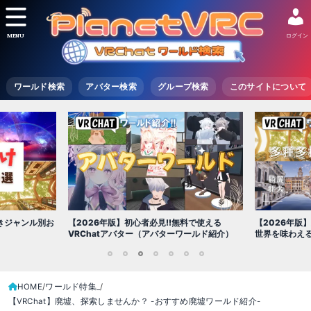
MENU
ログイン
ワールド検索
アバター検索
グループ検索
このサイトについて
【2026年版
きジャンル別お
【2026年版】初心者必見!!無料で使える
世界を味わえ
VRChatアバター（アバターワールド紹介）
1
2
3
4
5
6
7
HOME
ワールド特集_
【VRChat】廃墟、探索しませんか？ -おすすめ廃墟ワールド紹介-