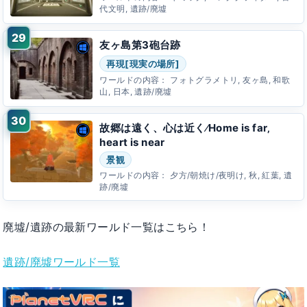
代文明, 遺跡/廃墟
友ヶ島第3砲台跡
再現[現実の場所]
ワールドの内容：
フォトグラメトリ, 友ヶ島, 和歌
山, 日本, 遺跡/廃墟
故郷は遠く、心は近く⁄Home is far‚
heart is near
景観
ワールドの内容：
夕方/朝焼け/夜明け, 秋, 紅葉, 遺
跡/廃墟
廃墟/遺跡の最新ワールド一覧はこちら！
遺跡/廃墟ワールド一覧