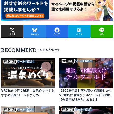
ポスト
Bluesky
シェア
はてブ
送る
RECOMMEND
VRChatで行く秘湯、温泉めぐり！お
【2026年版】落ち着いて雑談したり
すすめ温泉ワールドまとめ
VR睡眠に最適なチルワールド30選!!
【作業用/ASMRもあるよ】