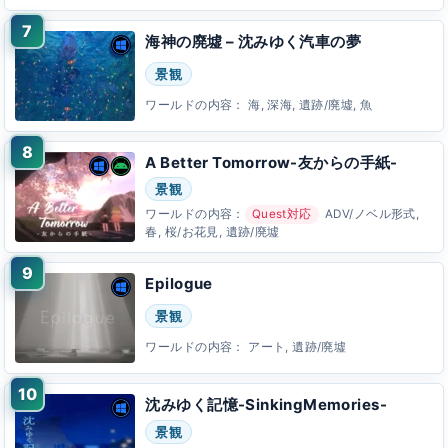
海神の廃墟 – 沈みゆく汽車の夢
景観
ワールドの内容：
海, 深海, 遺跡/廃墟, 魚
A Better Tomorrow-友からの手紙-
景観
ワールドの内容：
Quest対応
ADV/ノベル形式,
春, 桜/お花見, 遺跡/廃墟
Epilogue
景観
ワールドの内容：
アート, 遺跡/廃墟
沈みゆく記憶-SinkingMemories-
景観