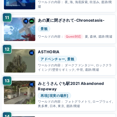
ワールドの内容：
夜, 海, 海底探索, 街並み, 遺跡/廃
墟
あの夏に閉ざされて-Chronostasis-
景観
ワールドの内容：
Quest対応
夏, 森林, 遺跡/廃墟
ASTHORIA
アドベンチャー, 景観
ワールドの内容：
ダークファンタジー, ロッククラ
イミング/壁登りギミック, 中世, 遺跡/廃墟
みとうさんぐち駅2021 Abandoned
Ropeway
再現[現実の場所]
ワールドの内容：
フォトグラメトリ, ロープウェイ,
奥多摩, 日本, 東京, 遺跡/廃墟