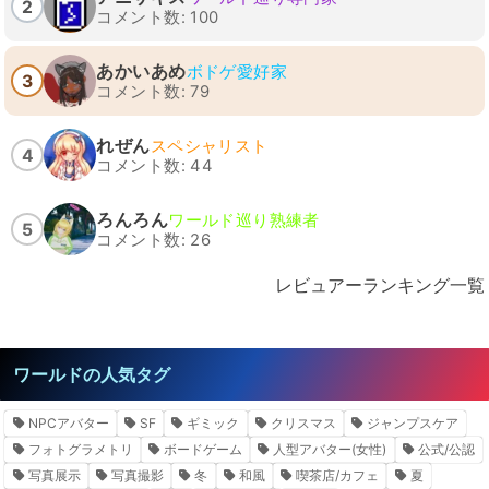
2
コメント数: 100
あかいあめ
ボドゲ愛好家
3
コメント数: 79
れぜん
スペシャリスト
4
コメント数: 44
ろんろん
ワールド巡り熟練者
5
コメント数: 26
レビュアーランキング一覧
ワールドの人気タグ
NPCアバター
SF
ギミック
クリスマス
ジャンプスケア
フォトグラメトリ
ボードゲーム
人型アバター(女性)
公式/公認
写真展示
写真撮影
冬
和風
喫茶店/カフェ
夏