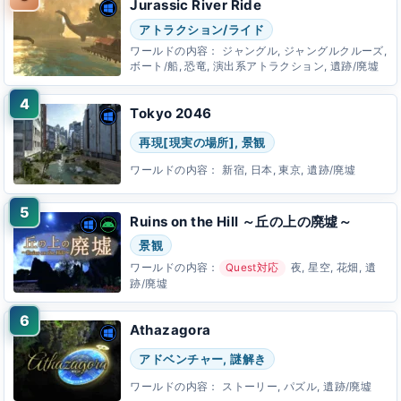
Jurassic River Ride
アトラクション/ライド
ワールドの内容：
ジャングル, ジャングルクルーズ,
ボート/船, 恐竜, 演出系アトラクション, 遺跡/廃墟
Tokyo 2046
再現[現実の場所], 景観
ワールドの内容：
新宿, 日本, 東京, 遺跡/廃墟
Ruins on the Hill ～丘の上の廃墟～
景観
ワールドの内容：
Quest対応
夜, 星空, 花畑, 遺
跡/廃墟
Athazagora
アドベンチャー, 謎解き
ワールドの内容：
ストーリー, パズル, 遺跡/廃墟