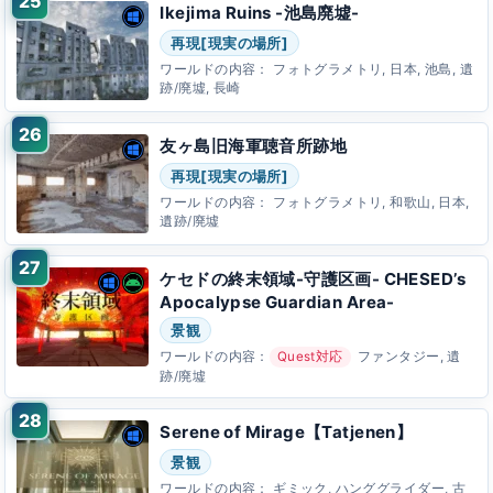
Ikejima Ruins -池島廃墟-
再現[現実の場所]
ワールドの内容：
フォトグラメトリ, 日本, 池島, 遺
跡/廃墟, 長崎
友ヶ島旧海軍聴音所跡地
再現[現実の場所]
ワールドの内容：
フォトグラメトリ, 和歌山, 日本,
遺跡/廃墟
ケセドの終末領域-守護区画- CHESED’s
Apocalypse Guardian Area-
景観
ワールドの内容：
Quest対応
ファンタジー, 遺
跡/廃墟
Serene of Mirage【Tatjenen】
景観
ワールドの内容：
ギミック, ハンググライダー, 古