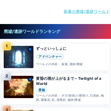
新着の廃墟/遺跡ワールド
廃墟/遺跡ワールドランキング
ずっといっしょに
アドベンチャー
ワールドの内容：
探索, 遺跡/廃墟
黄昏の雨が上がるまで – Twilight of a
World
景観
ワールドの内容：
夕方/朝焼け/夜明け, 幻想的, 梅
雨, 紫陽花, 虹, 退廃的, 遺跡/廃墟