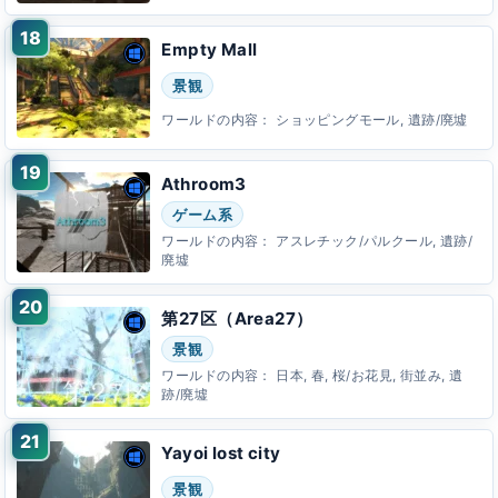
Empty Mall
景観
ワールドの内容：
ショッピングモール, 遺跡/廃墟
Athroom3
ゲーム系
ワールドの内容：
アスレチック/パルクール, 遺跡/
廃墟
第27区（Area27）
景観
ワールドの内容：
日本, 春, 桜/お花見, 街並み, 遺
跡/廃墟
Yayoi lost city
景観