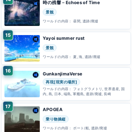
時の残響－Echoes of Time
景観
ワールドの内容：
昼間, 遺跡/廃墟
Yayoi summer rust
景観
ワールドの内容：
夏, 海, 遺跡/廃墟
GunkanjimaVerse
再現[現実の場所]
ワールドの内容：
フォトグラメトリ, 世界遺産, 国
内, 島, 日本, 端島, 軍艦島, 遺跡/廃墟, 長崎
APOGEA
乗り物操縦
ワールドの内容：
ボート/船, 遺跡/廃墟