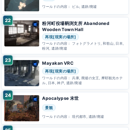
ワールドの内容：
ビル, 遺跡/廃墟
粉河町役場鞆渕支所 Abandoned
Wooden Town Hall
再現[現実の場所]
ワールドの内容：
フォトグラメトリ, 和歌山, 日本,
粉河, 遺跡/廃墟
Mayakan VRC
再現[現実の場所]
ワールドの内容：
兵庫, 廃墟の女王, 摩耶観光ホテ
ル, 日本, 神戸, 遺跡/廃墟
Apocalypse 末世
景観
ワールドの内容：
現代都市, 遺跡/廃墟