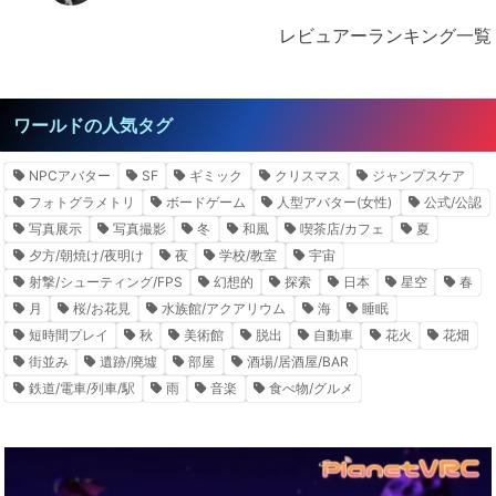
レビュアーランキング一覧
ワールドの人気タグ
NPCアバター
SF
ギミック
クリスマス
ジャンプスケア
フォトグラメトリ
ボードゲーム
人型アバター(女性)
公式/公認
写真展示
写真撮影
冬
和風
喫茶店/カフェ
夏
夕方/朝焼け/夜明け
夜
学校/教室
宇宙
射撃/シューティング/FPS
幻想的
探索
日本
星空
春
月
桜/お花見
水族館/アクアリウム
海
睡眠
短時間プレイ
秋
美術館
脱出
自動車
花火
花畑
街並み
遺跡/廃墟
部屋
酒場/居酒屋/BAR
鉄道/電車/列車/駅
雨
音楽
食べ物/グルメ