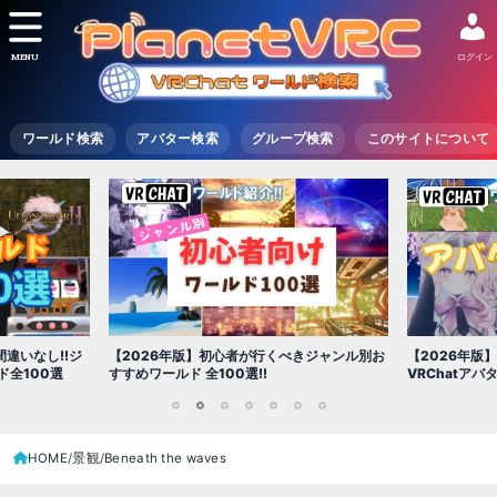
MENU
ログイン
ワールド検索
アバター検索
グループ検索
このサイトについて
【2026年版
きジャンル別お
【2026年版】初心者必見!!無料で使える
世界を味わえ
VRChatアバター（アバターワールド紹介）
1
2
3
4
5
6
7
HOME
景観
Beneath the waves