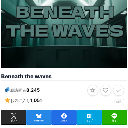
Beneath the waves
☆
♡
✓
8,245
総訪問者
1,051
お気に入り
報告
ポスト
Bluesky
シェア
はてブ
送る