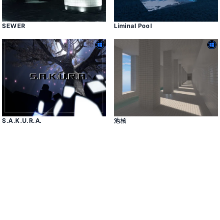
SEWER
Liminal Pool
S․A․K․U․R․A․
池核