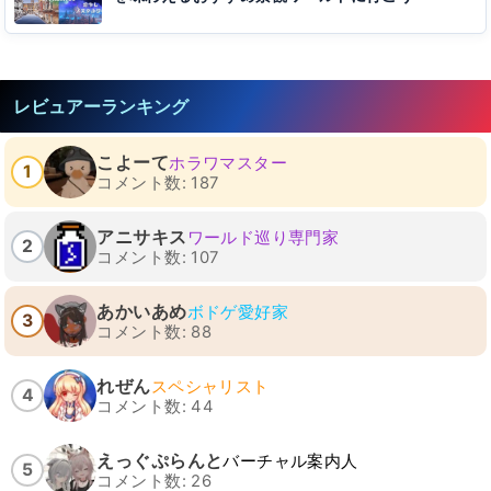
レビュアーランキング
こよーて
ホラワマスター
1
コメント数: 187
アニサキス
ワールド巡り専門家
2
コメント数: 107
あかいあめ
ボドゲ愛好家
3
コメント数: 88
れぜん
スペシャリスト
4
コメント数: 44
えっぐぷらんと
バーチャル案内人
5
コメント数: 26