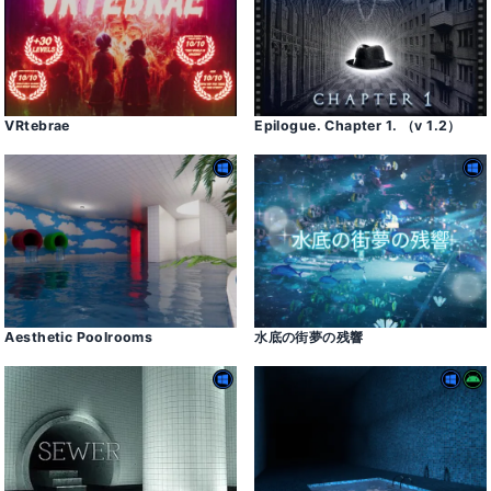
VRtebrae
Epilogue․ Chapter 1․ （v 1․2）
Aesthetic Poolrooms
水底の街夢の残響