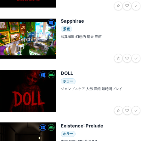
☆
♡
✓
Sapphirae
景観
写真撮影 幻想的 晴天 洋館
☆
♡
✓
DOLL
ホラー
ジャンプスケア 人形 洋館 短時間プレイ
☆
♡
✓
Existence˸ Prelude
ホラー