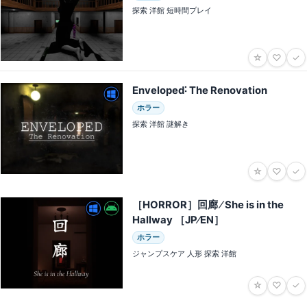
探索 洋館 短時間プレイ
☆
♡
✓
Enveloped˸ The Renovation
ホラー
探索 洋館 謎解き
☆
♡
✓
［HORROR］回廊 ⁄ She is in the
Hallway ［JP⁄EN］
ホラー
ジャンプスケア 人形 探索 洋館
☆
♡
✓