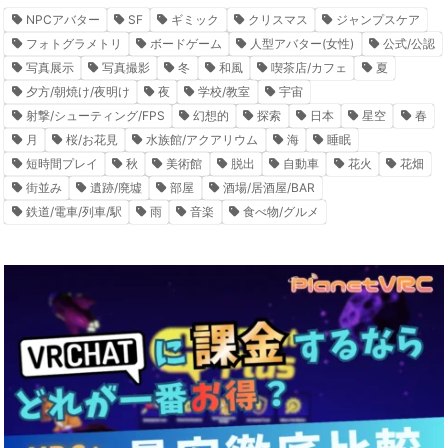
NPCアバター
SF
ギミック
クリスマス
ジャンプスケア
フォトグラメトリ
ボードゲーム
人型アバター(女性)
公式/公認
写真展示
写真撮影
冬
和風
喫茶店/カフェ
夏
夕方/朝焼け/夜明け
夜
学校/教室
宇宙
射撃/シューティング/FPS
幻想的
探索
日本
星空
春
月
桜/お花見
水族館/アクアリウム
海
睡眠
短時間プレイ
秋
美術館
脱出
自動車
花火
花畑
街並み
遺跡/廃墟
部屋
酒場/居酒屋/BAR
鉄道/電車/列車/駅
雨
音楽
食べ物/グルメ