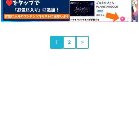
1
2
＞