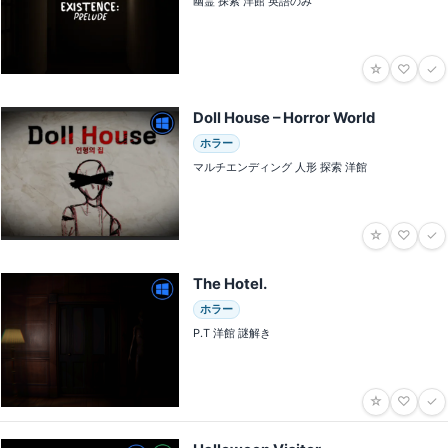
幽霊 探索 洋館 英語のみ
☆
♡
✓
Doll House – Horror World
ホラー
マルチエンディング 人形 探索 洋館
☆
♡
✓
The Hotel․
ホラー
P.T 洋館 謎解き
☆
♡
✓