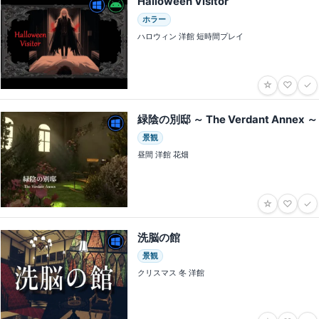
Halloween Visitor
ホラー
ハロウィン 洋館 短時間プレイ
☆
♡
✓
緑陰の別邸 ～ The Verdant Annex ～
景観
昼間 洋館 花畑
☆
♡
✓
洗脳の館
景観
クリスマス 冬 洋館