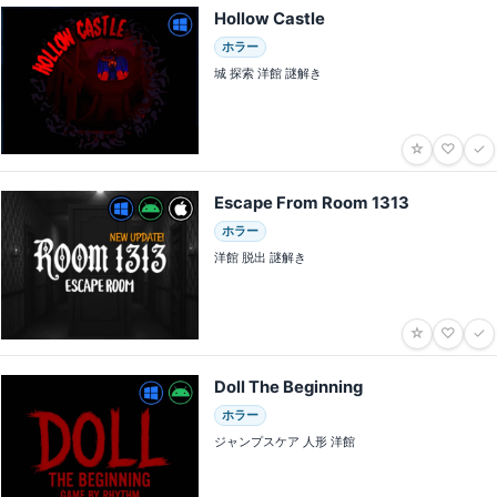
Hollow Castle
ホラー
城 探索 洋館 謎解き
☆
♡
✓
Escape From Room 1313
ホラー
洋館 脱出 謎解き
☆
♡
✓
Doll The Beginning
ホラー
ジャンプスケア 人形 洋館