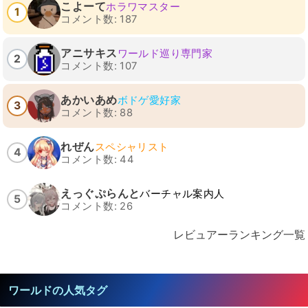
こよーて
ホラワマスター
1
コメント数: 187
アニサキス
ワールド巡り専門家
2
コメント数: 107
あかいあめ
ボドゲ愛好家
3
コメント数: 88
れぜん
スペシャリスト
4
コメント数: 44
えっぐぷらんと
バーチャル案内人
5
コメント数: 26
レビュアーランキング一覧
ワールドの人気タグ