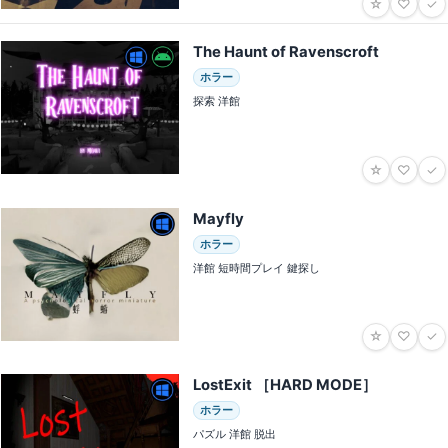
☆
♡
✓
The Haunt of Ravenscroft
ホラー
探索 洋館
☆
♡
✓
Mayfly
ホラー
洋館 短時間プレイ 鍵探し
☆
♡
✓
LostExit ［HARD MODE］
ホラー
パズル 洋館 脱出