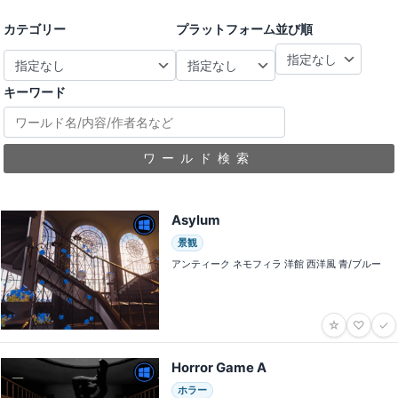
カテゴリー
プラットフォーム
並び順
キーワード
ワールド検索
Asylum
景観
アンティーク ネモフィラ 洋館 西洋風 青/ブルー
☆
♡
✓
Horror Game A
ホラー