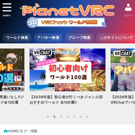
MENU
ログイン
ワールド検索
アバター検索
グループ検索
このサイトについて
間違いなし!!ジ
【2026年版】初心者が行くべきジャンル別
【2026年版
ド全100選
おすすめワールド 全100選!!
VRChatア
1
2
3
4
5
6
7
HOME
タグ : 洋館