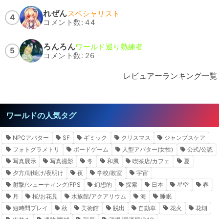
れぜん
スペシャリスト
4
コメント数: 44
ろんろん
ワールド巡り熟練者
5
コメント数: 26
レビュアーランキング一覧
ワールドの人気タグ
NPCアバター
SF
ギミック
クリスマス
ジャンプスケア
フォトグラメトリ
ボードゲーム
人型アバター(女性)
公式/公認
写真展示
写真撮影
冬
和風
喫茶店/カフェ
夏
夕方/朝焼け/夜明け
夜
学校/教室
宇宙
射撃/シューティング/FPS
幻想的
探索
日本
星空
春
月
桜/お花見
水族館/アクアリウム
海
睡眠
短時間プレイ
秋
美術館
脱出
自動車
花火
花畑