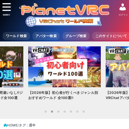
MENU
ログイン
ワールド検索
アバター検索
グループ検索
このサイトについて
【2026年
べきジャンル別
【2026年版】初心者必見!!無料で使える
な世界を味
VRChatアバター（アバターワールド紹介）
こう
1
2
3
4
5
6
7
HOME
タグ : 通年