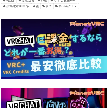
街並み
遺跡/廃墟
部屋
酒場/居酒屋/BAR
鉄道/電車/列車/駅
雨
音楽
食べ物/グルメ